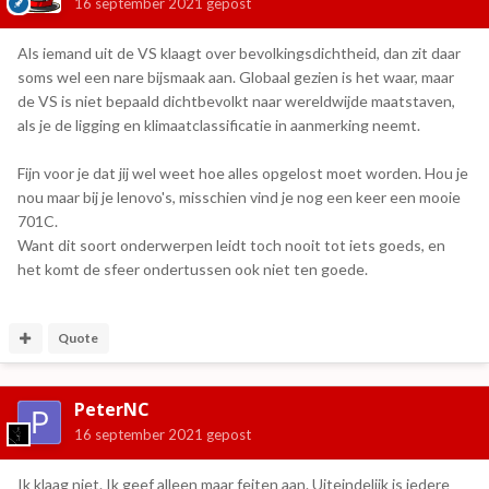
16 september 2021
gepost
Als iemand uit de VS klaagt over bevolkingsdichtheid, dan zit daar
soms wel een nare bijsmaak aan. Globaal gezien is het waar, maar
de VS is niet bepaald dichtbevolkt naar wereldwijde maatstaven,
als je de ligging en klimaatclassificatie in aanmerking neemt.
Fijn voor je dat jij wel weet hoe alles opgelost moet worden. Hou je
nou maar bij je lenovo's, misschien vind je nog een keer een mooie
701C.
Want dit soort onderwerpen leidt toch nooit tot iets goeds, en
het komt de sfeer ondertussen ook niet ten goede.
Quote
PeterNC
16 september 2021
gepost
Ik klaag niet. Ik geef alleen maar feiten aan. Uiteindelijk is iedere