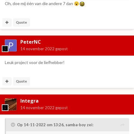
Oh, doe mij één van die andere 7 dan
😮
Quote
PeterNC
14 november 2022
gepost
Leuk project voor de liefhebber!
Quote
Integra
14 november 2022
gepost
Op 14-11-2022 om 13:26,
samba-boy
zei: