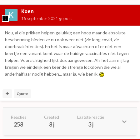
Koen
15 september 2021
gepost
Nou, al die prikken helpen gelukkig een hoop maar de absolute
bescherming bieden ze nu ook weer niet (zie long covid, zie
doorbraakinfecties). En het is maar afwachten of er niet een
keertje een variant komt waar de huidige vaccinaties niet tegen
helpen. Voorzichtigheid lijkt dus aangewezen. Als het aan mij lag
kregen we eindelijk een keer de strenge lockdown die we al
anderhalf jaar nodig hebben... maar ja, wie ben ik.
Quote
Reacties
Created
Laatste reactie
258
8 j
3 j