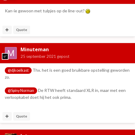
Kan-ie gewoon met tulpjes op de line-out?
Quote
Minuteman
25 september 2021
gepost
Thx. het is een goed bruikbare opstelling geworden
@djkoelkast
zo.
De RTW heeft standaard XLR in, maar met een
@Spiny Norman
verloopkabel doet hij het ook prima.
Quote