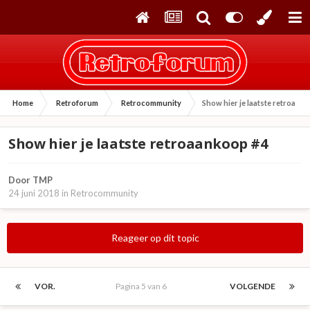
Home
Retroforum
Retrocommunity
Show hier je laatste retroaan
Show hier je laatste retroaankoop #4
Door
TMP
24 juni 2018
in
Retrocommunity
Reageer op dit topic
VOR.
Pagina 5 van 6
VOLGENDE