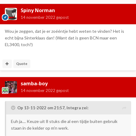
Spiny Norman
14 november 2022
gepost
Wou je zeggen, dat je er zoééntje hebt weten te vinden? Het is
echt bijna Sinterklaas dan! (Want dat is geen BCN maar een
EL3400, toch?)
Quote
samba-boy
14 november 2022
gepost
Op 13-11-2022 om 21:57,
Integra
zei:
Euh ja.... Keuze uit 8 stuks die al een tijdje buiten gebruik
staan in de kelder op m'n werk.