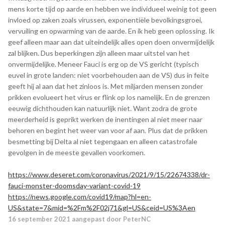
mens korte tijd op aarde en hebben we individueel weinig tot geen
invloed op zaken zoals virussen, exponentiële bevolkingsgroei,
vervuiling en opwarming van de aarde. En ik heb geen oplossing. Ik
geef alleen maar aan dat uiteindelijk alles open doen onvermijdelijk
zal blijken. Dus beperkingen zijn alleen maar uitstel van het
onvermijdelijke. Meneer Fauci is erg op de VS gericht (typisch
euvel in grote landen: niet voorbehouden aan de VS) dus in feite
geeft hij al aan dat het zinloos is. Met miljarden mensen zonder
prikken evolueert het virus er flink op los namelijk. En de grenzen
eeuwig dichthouden kan natuurlijk niet. Want zodra de grote
meerderheid is geprikt werken de inentingen al niet meer naar
behoren en begint het weer van voor af aan. Plus dat de prikken
besmetting bij Delta al niet tegengaan en alleen catastrofale
gevolgen in de meeste gevallen voorkomen.
https://www.deseret.com/coronavirus/2021/9/15/22674338/dr-
fauci-monster-doomsday-variant-covid-19
https://news.google.com/covid19/map?hl=en-
US&state=7&mid=%2Fm%2F02j71&gl=US&ceid=US%3Aen
16 september 2021
aangepast door PeterNC