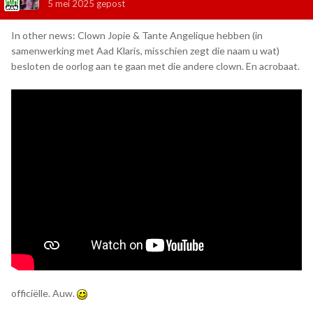
5 mei 2025
gepost
In other news: Clown Jopie & Tante Angelique hebben (in
samenwerking met Aad Klaris, misschien zegt die naam u wat)
besloten de oorlog aan te gaan met die andere clown. En acrobaat.
officiëlle. Auw.