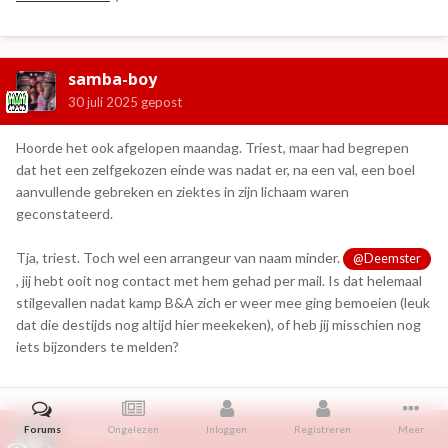
samba-boy
30 juli 2025
gepost
Hoorde het ook afgelopen maandag. Triest, maar had begrepen
dat het een zelfgekozen einde was nadat er, na een val, een boel
aanvullende gebreken en ziektes in zijn lichaam waren
geconstateerd.
Tja, triest. Toch wel een arrangeur van naam minder.
@Deemster
, jij hebt ooit nog contact met hem gehad per mail. Is dat helemaal
stilgevallen nadat kamp B&A zich er weer mee ging bemoeien (leuk
dat die destijds nog altijd hier meekeken), of heb jij misschien nog
iets bijzonders te melden?
Deemster
Forums
Ongelezen
Inloggen
Registreren
Meer