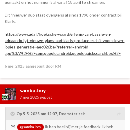
gemaakt en het nummer is al vanaf 18 april te streamen.
Dit "nieuwe" duo staat overigens al sinds 1998 onder contract bij
Klaris.
https://www.ad.nl/hoeksche-waard/erfenis-van-bassie-en-
adriaan-krijgt-nieuwe-glans-aad-klaris-produceert-hit-voor-clown-
jopies-generatie~aec026be/?referrer=android-
app%3A%2F%2Fcom.google.android.googlequicksearchbox%2F
6 mei 2025
aangepast door RM
samba-boy
7 mei 2025
gepost
Op 5-5-2025 om 12:07,
Deemster
zei:
PS.
Ik ben heel blij met je feedback. Ik heb
@samba-boy