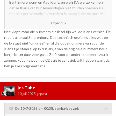
Bert Smorenburg en Aad Klaris, en we B&A wel zo kennen
dat ze Klaris van hun levensdagen niet zouden noemen als
het niet per se nodig is / verplicht is, vraag ik me nu oprecht
af welke versies er op deze LP te horen zijn. Ik ben alleen niet
Expand
van plan om hem daadwerkelijk aan te schaffen om dat uit te
vogelen, dat dan toch weer niet.
Nee klopt, maar die nummers die ik zei zijn wel de Klaris versies. De
rest is allemaal Smorenburg. Dus technisch gezien is alles wat op
de lp staat niet "origineel" en al die oude nummers van voor de
Klaris tijd staan al op lp dus als je van de originele nummers houd
kan je beter daar voor gaan. Zelfs voor de andere nummers zou ik
zeggen, koop gewoon de CDs als je ze fysiek wilt hebben want dan
heb je alles origineel haha
Jes Tube
10 juli 2025
gepost
Op 10-7-2025 om 00:38,
samba-boy
zei: