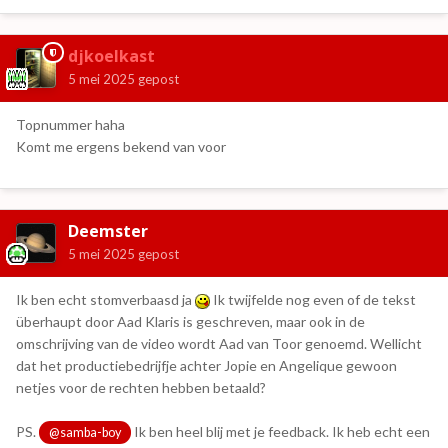
djkoelkast
5 mei 2025
gepost
Topnummer haha
Komt me ergens bekend van voor
Deemster
5 mei 2025
gepost
Ik ben echt stomverbaasd ja
Ik twijfelde nog even of de tekst
überhaupt door Aad Klaris is geschreven, maar ook in de
omschrijving van de video wordt Aad van Toor genoemd. Wellicht
dat het productiebedrijfje achter Jopie en Angelique gewoon
netjes voor de rechten hebben betaald?
PS.
Ik ben heel blij met je feedback. Ik heb echt een
@samba-boy