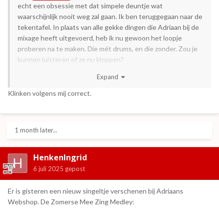
echt een obsessie met dat simpele deuntje wat
waarschijnlijk nooit weg zal gaan. Ik ben teruggegaan naar de
tekentafel. In plaats van alle gekke dingen die Adriaan bij de
mixage heeft uitgevoerd, heb ik nu gewoon het loopje
proberen na te maken. Die mét drums, en die zonder. Zou je
kunnen luisteren of ze nu kloppen?
Expand
Als dat zo is, dan moet ik enkel nog het loopje maken met die
andere geluidjes erbij.
Klinken volgens mij correct.
1 month later...
HenkenIngrid
6 juli 2025
gepost
Er is gisteren een nieuw singeltje verschenen bij Adriaans
Webshop. De Zomerse Mee Zing Medley: