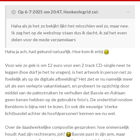
Op 6-7-2025 om 20:47,
HenkenIngrid
zei:
Haha als je het zo bekijkt lijkt het misschien wel zo, maar nee.
Ik zag het op de webshop staan dus ik dacht, ik zal het even
delen voor de mede verzamelaars
Haha ja ach, had gekund natuurlijk. Hoe kom ik erbij
Voor wie zo gek is om 12 euro voor een 2 track CD-single neer te
leggen (hoe dúrf je het te vragen), is het artwork in person net zo
foeilelijk als op de digitale afbeelding? Het ziet er nu namelijk meer
uit als een verlepte vakantiekaart, en probeert te opzichtig door
middel van de palmstruiken te verhullen dat Bassie en Adriaan
geen benen hebben op de gebruikte foto's. De ondertitel rondom
Benidorm is bijna niet te lezen. En ook die eeuwige 'sterke
lichtbundel achter de hoofdpersonen' kennen we nu wel.
Over de daadwerkelijke compositie gesproken: hoe onmenselijk
houdt Aad zijn rechterarm, joh?
Bassie past in zijn arm, maar