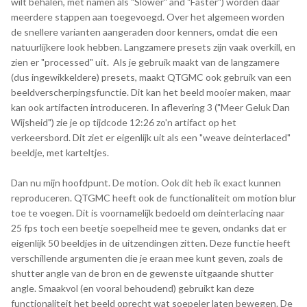
wilt behalen, met namen als "Slower" and "Faster") worden daar
meerdere stappen aan toegevoegd. Over het algemeen worden
de snellere varianten aangeraden door kenners, omdat die een
natuurlijkere look hebben. Langzamere presets zijn vaak overkill, en
zien er "processed" uit. Als je gebruik maakt van de langzamere
(dus ingewikkeldere) presets, maakt QTGMC ook gebruik van een
beeldverscherpingsfunctie. Dit kan het beeld mooier maken, maar
kan ook artifacten introduceren. In aflevering 3 ("Meer Geluk Dan
Wijsheid") zie je op tijdcode 12:26 zo'n artifact op het
verkeersbord. Dit ziet er eigenlijk uit als een "weave deinterlaced"
beeldje, met karteltjes.
Dan nu mijn hoofdpunt. De motion. Ook dit heb ik exact kunnen
reproduceren. QTGMC heeft ook de functionaliteit om motion blur
toe te voegen. Dit is voornamelijk bedoeld om deinterlacing naar
25 fps toch een beetje soepelheid mee te geven, ondanks dat er
eigenlijk 50 beeldjes in de uitzendingen zitten. Deze functie heeft
verschillende argumenten die je eraan mee kunt geven, zoals de
shutter angle van de bron en de gewenste uitgaande shutter
angle. Smaakvol (en vooral behoudend) gebruikt kan deze
functionaliteit het beeld oprecht wat soepeler laten bewegen. De