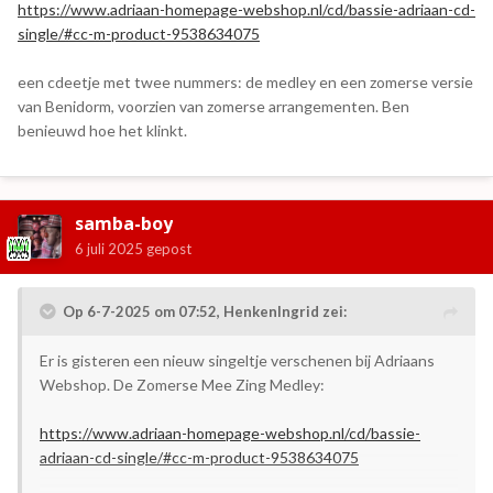
https://www.adriaan-homepage-webshop.nl/cd/bassie-adriaan-cd-
single/#cc-m-product-9538634075
een cdeetje met twee nummers: de medley en een zomerse versie
van Benidorm, voorzien van zomerse arrangementen. Ben
benieuwd hoe het klinkt.
samba-boy
6 juli 2025
gepost
Op 6-7-2025 om 07:52,
HenkenIngrid
zei:
Er is gisteren een nieuw singeltje verschenen bij Adriaans
Webshop. De Zomerse Mee Zing Medley:
https://www.adriaan-homepage-webshop.nl/cd/bassie-
adriaan-cd-single/#cc-m-product-9538634075