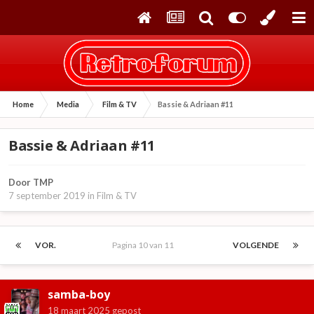
Home
Media
Film & TV
Bassie & Adriaan #11
Bassie & Adriaan #11
Door
TMP
7 september 2019
in
Film & TV
VOR.
Pagina 10 van 11
VOLGENDE
samba-boy
18 maart 2025
gepost