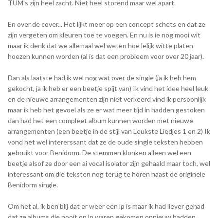
TUM's zijn heel zacht. Niet heel storend maar wel apart.
En over de cover... Het lijkt meer op een concept schets en dat ze
zijn vergeten om kleuren toe te voegen. En nu is ie nog mooi wit
maar ik denk dat we allemaal wel weten hoe lelijk witte platen
hoezen kunnen worden (al is dat een probleem voor over 20 jaar).
Dan als laatste had ik wel nog wat over de single (ja ik heb hem
gekocht, ja ik heb er een beetje spijt van) Ik vind het idee heel leuk
en de nieuwe arrangementen zijn niet verkeerd vind ik persoonlijk
maar ik heb het gevoel als ze er wat meer tijd in hadden gestoken
dan had het een compleet album kunnen worden met nieuwe
arrangementen (een beetje in de stijl van Leukste Liedjes 1 en 2) Ik
vond het wel intererssant dat ze de oude single teksten hebben
gebruikt voor Benidorm. De stemmen klonken alleen wel een
beetje alsof ze door een ai vocal isolator zijn gehaald maar toch, wel
interessant om die teksten nog terug te horen naast de originele
Benidorm single.
Om het al, ik ben blij dat er weer een lp is maar ik had liever gehad
dat ze albums die nooit op lp waren gekomen opnieuw hadden