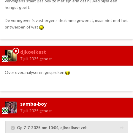
vervolgens staat Bas ook zo met zijn arm dat hij Aad bijna een
hengst geeft.
De vormgever is vast ergens druk mee geweest, maar niet met het
ontwerpen of wat
djkoelkast
7 juli 2025
gepost
Over overanalyseren gesproken
samba-boy
7 juli 2025
gepost
Op 7-7-2025 om 10:04,
djkoelkast
zei: