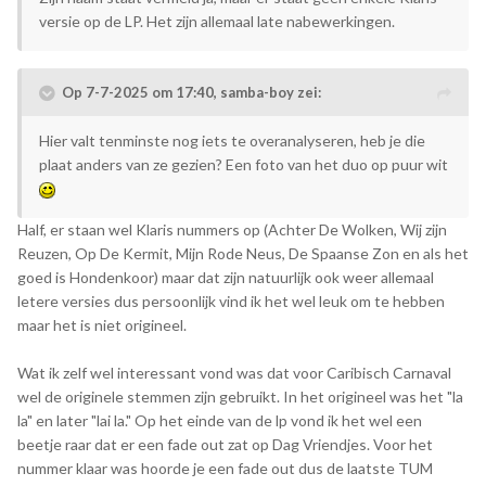
versie op de LP. Het zijn allemaal late nabewerkingen.
Op 7-7-2025 om 17:40,
samba-boy
zei:
Hier valt tenminste nog iets te overanalyseren, heb je die
plaat anders van ze gezien? Een foto van het duo op puur wit
Half, er staan wel Klaris nummers op (Achter De Wolken, Wij zijn
Reuzen, Op De Kermit, Mijn Rode Neus, De Spaanse Zon en als het
goed is Hondenkoor) maar dat zijn natuurlijk ook weer allemaal
letere versies dus persoonlijk vind ik het wel leuk om te hebben
maar het is niet origineel.
Wat ik zelf wel interessant vond was dat voor Caribisch Carnaval
wel de originele stemmen zijn gebruikt. In het origineel was het "la
la" en later "lai la." Op het einde van de lp vond ik het wel een
beetje raar dat er een fade out zat op Dag Vriendjes. Voor het
nummer klaar was hoorde je een fade out dus de laatste TUM