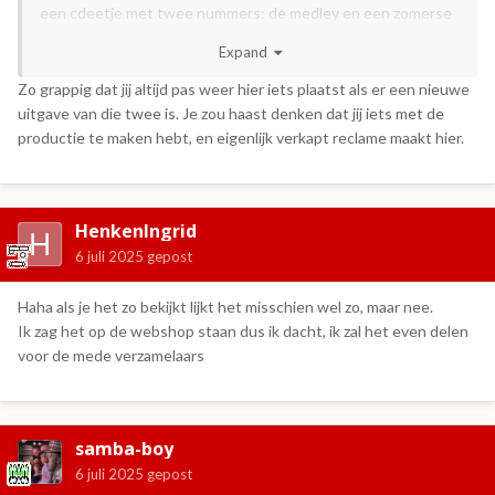
een cdeetje met twee nummers: de medley en een zomerse
versie van Benidorm, voorzien van zomerse arrangementen.
Expand
Ben benieuwd hoe het klinkt.
Zo grappig dat jij altijd pas weer hier iets plaatst als er een nieuwe
uitgave van die twee is. Je zou haast denken dat jij iets met de
productie te maken hebt, en eigenlijk verkapt reclame maakt hier.
HenkenIngrid
6 juli 2025
gepost
Haha als je het zo bekijkt lijkt het misschien wel zo, maar nee.
Ik zag het op de webshop staan dus ik dacht, ik zal het even delen
voor de mede verzamelaars
samba-boy
6 juli 2025
gepost