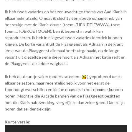
Ik heb twee variaties op het zenuwachtige thema van Aad Klaris in
elkaar geknutseld. Omdat ik slechts één goede opname heb van
het stukje met de Klaris-drums (toem...TIEKIETIEWWW...toem
toem....TOEKOETOOEH), ben ik beperkt in wat ik kan
reproduceren. Ik heb in elk geval twee variaties identiek kunnen
krijgen. De korte variant uit de Plaaggeest als Adriaan in de krant
leest wat de Plaaggeest allemaal heeft uitgehaald, en de lange
variant uit diezelfde serie die je hoort als Adriaan het katje redt en
de Plaaggeest de ladder weghaalt.
Ik heb dit deuntje vaker (understatement
) geprobeerd om in
elkaar te zetten, maar recentelijk heb ik voor het eerst de
toonhoogteverschillen en kleine nuances in het nummer kunnen
horen. Mocht je die Arcade banden van de Plaaggeest bezitten
met die Klaris nabewerking, vergelijk ze dan zeker goed. Dan zul je
horen dat ze identiek zijn.
Korte versie: