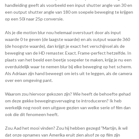
handleiding geeft als voorbeeld een input shutter angle van 30 en
een output shutter angle van 180 om soepele beweging te krijgen
op een 50i naar 25p conversie.
Als je die motion blur nou helemaal overstuurt door als input
waarde 0 te geven (de laagste waarde) en als output waarde 360
(de hoogste waarde), dan krijgt je exact het verschijnsel als de
beweging van de HD remaster. Exact. Frame-perfect hetzelfde. In
plaats van het beeld een beetje soepeler te maken, krijg je nu een
overduidelijk waar te nemen blur bij elke beweging op het scherm.
Als Adriaan zijn hand beweegt om iets uit te leggen, als de camera
over een omgeving pant.
Waarom zou hiervoor gekozen zijn? Wie heeft de behoefte gehad
om deze gekke bewegingsvervaging te introduceren? Ik heb
werkelijk nog nooit een uitgave gezien van welke serie of film dan
ook die dit fenomeen heeft.
Zou Aad het mooi vinden? Zou hij hebben gezegd "Martijn, ik wil
dat onze opnames van Amerika eruit zien alsof ze op film zijn