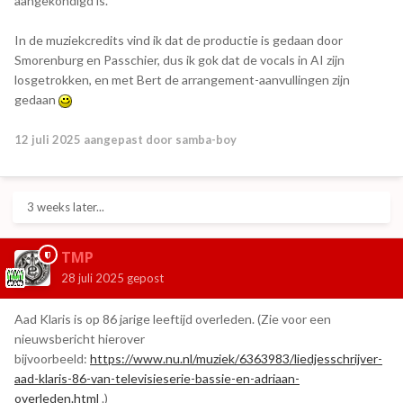
aangekondigd is.
In de muziekcredits vind ik dat de productie is gedaan door
Smorenburg en Passchier, dus ik gok dat de vocals in AI zijn
losgetrokken, en met Bert de arrangement-aanvullingen zijn
gedaan
12 juli 2025
aangepast door samba-boy
3 weeks later...
TMP
28 juli 2025
gepost
Aad Klaris is op 86 jarige leeftijd overleden. (Zie voor een
nieuwsbericht hierover
bijvoorbeeld:
https://www.nu.nl/muziek/6363983/liedjesschrijver-
aad-klaris-86-van-televisieserie-bassie-en-adriaan-
overleden.html
.)