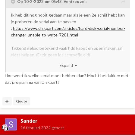
Op 10-2-2022 om 05:43,
Ventrex
zei:
Ik heb dit nog nooit gedaan maar als je een 2e schijf hebt kan
je proberen de serial aan te passen
;
https://www.diskpart.com/articles/hard-disk-serial-number-
changer-unable-to-write-7201.html
Tikkend geluid betekend vaak hdd kapot en open maken zal
niets helpen. (Er zit geen los schroefje oid)
tikkend geluid betekend dat de schijven in de hdd tegen de
Expand
leesarm komen. (Zie het als een platenspeler met meerdere
platen op elkaar waarbij 1 plaat krom is)
Hoe weet ik welke serial moet hebben dan? Mocht het lukken met
dat programma van Diskpart?
De spellen is moeilijk te zeggen. In theorie zou het moeten
kunnen. Maar of de pc erin krachtig genoeg is… zoek eens op
internet naar “touchscreen aladdin all in one”
Quote
Als je daar de discord joint zijn er misschien meer mensen die
je zouden kunnen helpen.
Sander
16 februari 2022
gepost