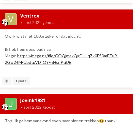
Ventrex
7 april 2022
gepost
Ow ik wist niet 100% zeker of dat mocht.
Ik heb hem geüpload naar
Mega:
https://mega.nz/file/GOQjmaxQ#DULqZk0F50mFTuR-
2Gw24M-UbdtpVD_O9FnHsnPtiUE
Quote
Jovink1981
7 april 2022
gepost
Top! Ik ga hem.vanavond even naar binnen trekken
thanx!
😄