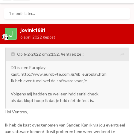
1 month later...
Jovink1981
6 april 2022
gepost
Op 6-2-2022 om 21:52,
Ventrex
zei:
Dit is een Europlay
kast. http://www.eurobyte.com.gr/gb_europlay.htm
Ik heb eventueel wel de software voor je.
Volgens mij hadden ze wel een hdd serial check.
als dat klopt hoop ik dat je hdd niet defect is.
Hoi Ventrex,
Ik heb de kast overgenomen van Sander. Kan ik via jou eventueel
aan software komen? Ik wil proberen hem weer werkend te