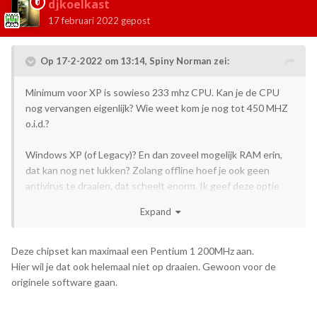
djkoelkast
17 februari 2022
gepost
Op 17-2-2022 om 13:14,
Spiny Norman
zei:
Minimum voor XP is sowieso 233 mhz CPU. Kan je de CPU
nog vervangen eigenlijk? Wie weet kom je nog tot 450 MHZ
o.i.d.?
Windows XP (of Legacy)? En dan zoveel mogelijk RAM erin,
dat kan nog net lukken? Zolang offline hoef je ook geen
antivirus te draaien, dat scheelt enorm. Ik geef deze optie
nog wel een kans.
Expand
Deze chipset kan maximaal een Pentium 1 200MHz aan.
Hier wil je dat ook helemaal niet op draaien. Gewoon voor de
originele software gaan.