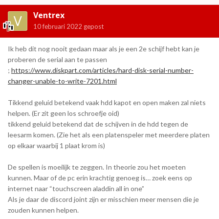
Ventrex
10 februari 2022
gepost
Ik heb dit nog nooit gedaan maar als je een 2e schijf hebt kan je
proberen de serial aan te passen
;
https://www.diskpart.com/articles/hard-disk-serial-number-
changer-unable-to-write-7201.html
Tikkend geluid betekend vaak hdd kapot en open maken zal niets
helpen. (Er zit geen los schroefje oid)
tikkend geluid betekend dat de schijven in de hdd tegen de
leesarm komen. (Zie het als een platenspeler met meerdere platen
op elkaar waarbij 1 plaat krom is)
De spellen is moeilijk te zeggen. In theorie zou het moeten
kunnen. Maar of de pc erin krachtig genoeg is… zoek eens op
internet naar “touchscreen aladdin all in one”
Als je daar de discord joint zijn er misschien meer mensen die je
zouden kunnen helpen.