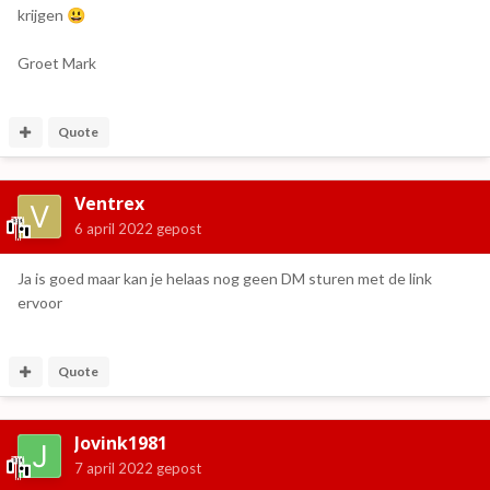
krijgen
😃
Groet Mark
Quote
Ventrex
6 april 2022
gepost
Ja is goed maar kan je helaas nog geen DM sturen met de link
ervoor
Quote
Jovink1981
7 april 2022
gepost