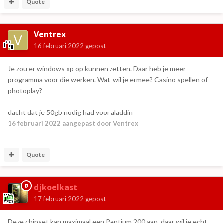
Quote
Ventrex
16 februari 2022
gepost
Je zou er windows xp op kunnen zetten. Daar heb je meer
programma voor die werken. Wat wil je ermee? Casino spellen of
photoplay?
dacht dat je 50gb nodig had voor aladdin
16 februari 2022
aangepast door Ventrex
Quote
djkoelkast
17 februari 2022
gepost
Deze chipset kan maximaal een Pentium 200 aan, daar wil je echt