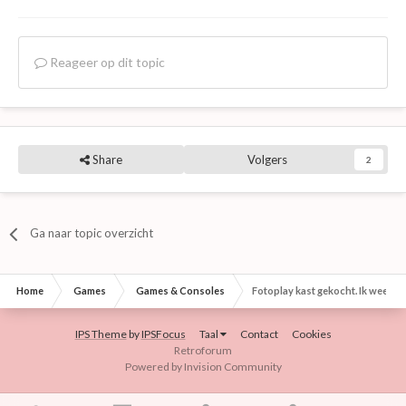
Reageer op dit topic
Share
Volgers
2
Ga naar topic overzicht
Home
Games
Games & Consoles
Fotoplay kast gekocht. Ik weet het
IPS Theme
by
IPSFocus
Taal
Contact
Cookies
Retroforum
Powered by Invision Community