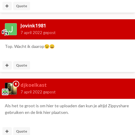
Quote
Jovink1981
7 april 2022
gepost
Top. Wacht ik daarop
😉
😄
Quote
djkoelkast
7 april 2022
gepost
Als het te groot is om hier te uploaden dan kun je altijd Zippyshare
gebruiken en de link hier plaatsen.
Quote