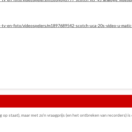
io-tv-en-foto/videospelers/m1897689542-scotch-uca-20s-video-u-matic
og op staat), maar met zo'n vraagprijs (en het ontbreken van recorders) is d