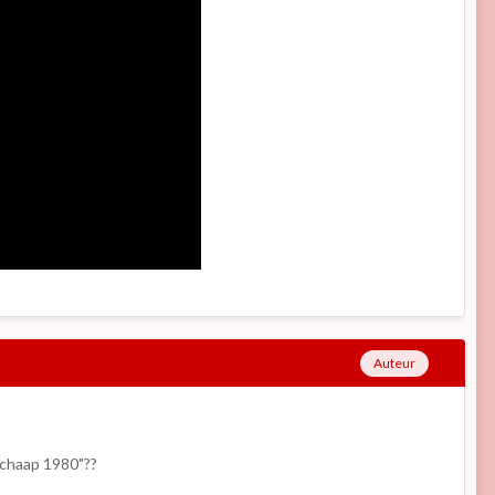
Auteur
Schaap 1980"??