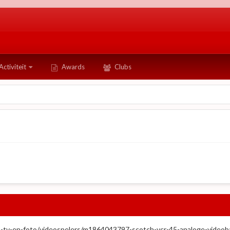
Activiteit
Awards
Clubs
io-tv-en-foto/videospelers/m1864043797-scotch-vcr-45-analoge-videob