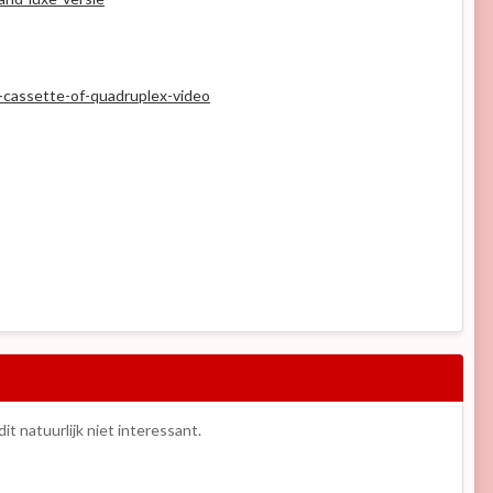
-cassette-of-quadruplex-video
it natuurlijk niet interessant.