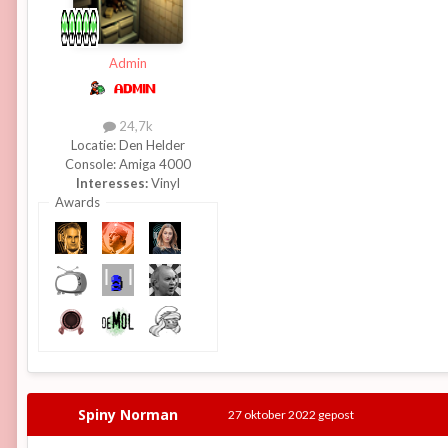
Admin
24,7k
Locatie:
Den Helder
Console:
Amiga 4000
Interesses:
Vinyl
Awards
Spiny Norman
27 oktober 2022
gepost