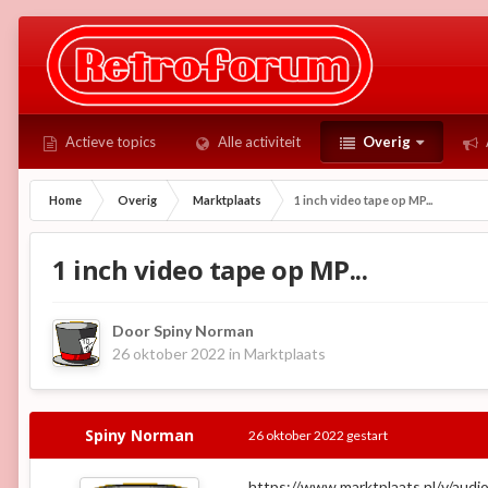
Actieve topics
Alle activiteit
Overig
Home
Overig
Marktplaats
1 inch video tape op MP...
1 inch video tape op MP...
Door
Spiny Norman
26 oktober 2022
in
Marktplaats
Spiny Norman
26 oktober 2022
gestart
https://www.marktplaats.nl/v/aud