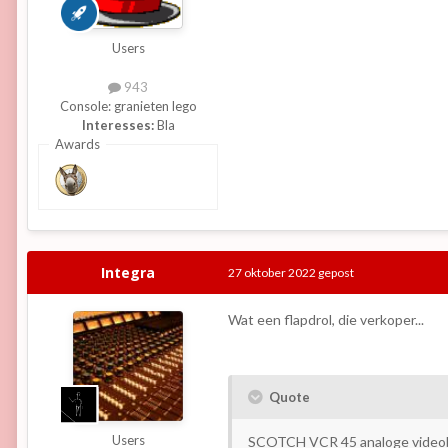
Users
943
Console:
granieten lego
Interesses:
Bla
Awards
Integra
27 oktober 2022
gepost
Wat een flapdrol, die verkoper...
Quote
Users
SCOTCH VCR 45 analoge videob