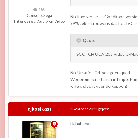
459
Console:
Sega
Nix luxe versie... Goedkope versie
Interesses:
Audio en Video
99% zeker trouwens dat het IVC is
Quote
SCOTCH UCA 20s Video U-Matic
Nix Umatic, Lijkt ook geen quad.
Wederom een standaard tape. Kan niet
willen, slecht voor de koppen)
djkoelkast
28 oktober 2022
gepost
Hahahaha!