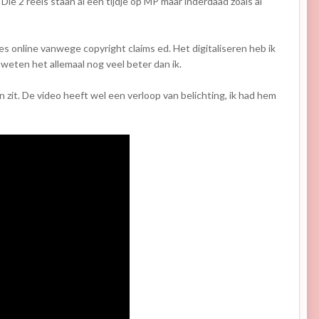
 2 reels staan al een tijdje op MP maar inderdaad zoals al
lles online vanwege copyright claims ed. Het digitaliseren heb ik
 weten het allemaal nog veel beter dan ik.
 zit. De video heeft wel een verloop van belichting, ik had hem