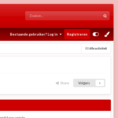
Bestaande gebruiker? Log in
Registreren
Alle activiteit
Share
Volgers
1
and-luxe-versie