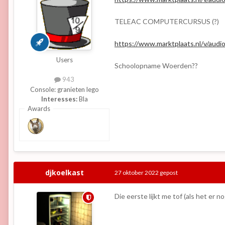
TELEAC COMPUTERCURSUS (?)
https://www.marktplaats.nl/v/aud
Users
Schoolopname Woerden??
943
Console:
granieten lego
Interesses:
Bla
Awards
djkoelkast
27 oktober 2022
gepost
Die eerste lijkt me tof (als het er n