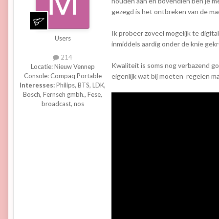
houden aan en bovendien ben je met
gezegd is het ontbreken van de ma
Ik probeer zoveel mogelijk te digita
Users
inmiddels aardig onder de knie gekr
214
Kwaliteit is soms nog verbazend goe
Locatie:
Nieuw Vennep
eigenlijk wat bij moeten regelen m
Console:
Compaq Portable
Interesses:
Philips, BTS, LDK,
Bosch, Fernseh gmbh., Fese,
broadcast, nos