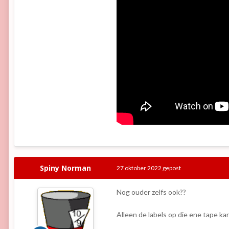
Spiny Norman
27 oktober 2022
gepost
Nog ouder zelfs ook??
Alleen de labels op die ene tape k