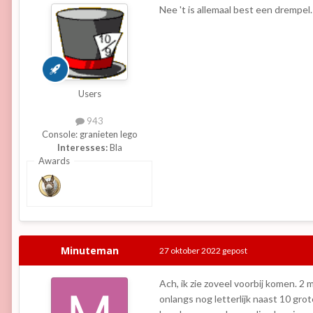
Nee 't is allemaal best een drempel
Users
943
Console:
granieten lego
Interesses:
Bla
Awards
Minuteman
27 oktober 2022
gepost
Ach, ik zie zoveel voorbij komen. 
onlangs nog letterlijk naast 10 gro