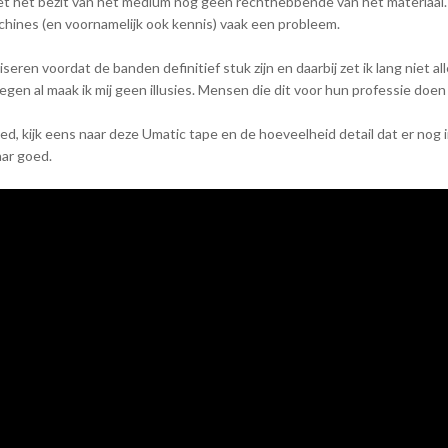
 het bezit van het medium nog geen rechthebbende van het materiaal. Die
chines (en voornamelijk ook kennis) vaak een probleem.
liseren voordat de banden definitief stuk zijn en daarbij zet ik lang niet a
egen al maak ik mij geen illusies. Mensen die dit voor hun professie doen
d, kijk eens naar deze Umatic tape en de hoeveelheid detail dat er nog in
aar goed.