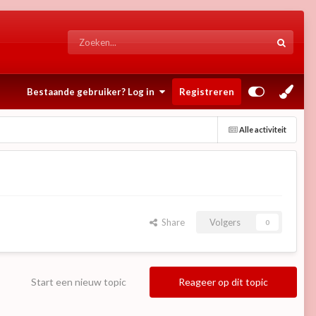
Bestaande gebruiker? Log in
Registreren
Alle activiteit
Share
Volgers
0
Start een nieuw topic
Reageer op dit topic