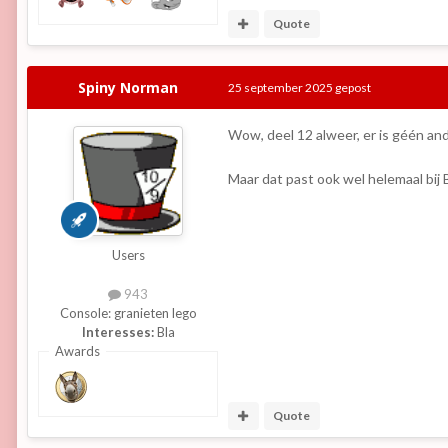
Quote
Spiny Norman
25 september 2025
gepost
Wow, deel 12 alweer, er is géén an
Maar dat past ook wel helemaal bij 
Users
943
Console:
granieten lego
Interesses:
Bla
Awards
Quote