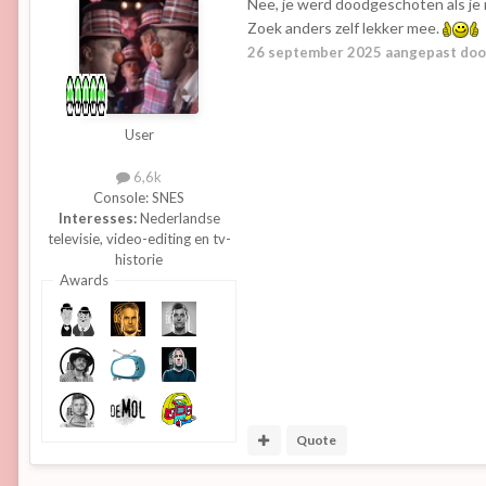
Nee, je werd doodgeschoten als je 
Zoek anders zelf lekker mee.
26 september 2025
aangepast doo
User
6,6k
Console:
SNES
Interesses:
Nederlandse
televisie, video-editing en tv-
historie
Awards
Quote