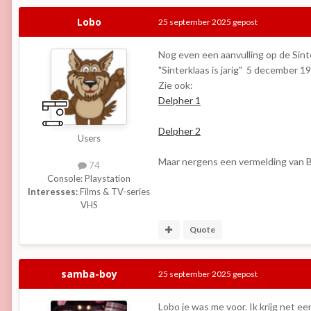
Lobo
25 september 2025
gepost
Nog even een aanvulling op de Sinte
"Sinterklaas is jarig" 5 december 1
Zie ook:
Delpher 1
Delpher 2
Users
Maar nergens een vermelding van 
74
Console:
Playstation
Interesses:
Films & TV-series
VHS
Quote
samba-boy
25 september 2025
gepost
Lobo je was me voor. Ik krijg net 