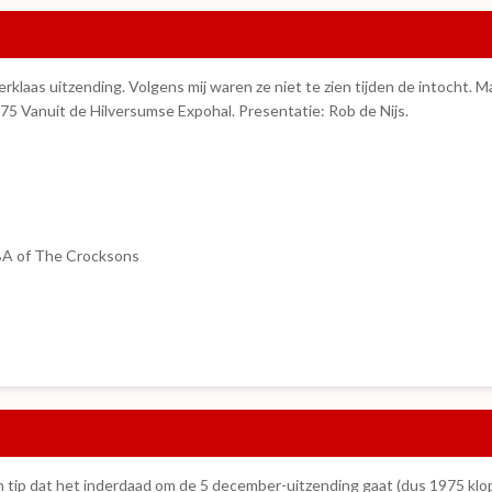
rklaas uitzending. Volgens mij waren ze niet te zien tijden de intocht. M
975 Vanuit de Hilversumse Expohal. Presentatie: Rob de Nijs.
BA of The Crocksons
een tip dat het inderdaad om de 5 december-uitzending gaat (dus 1975 kl