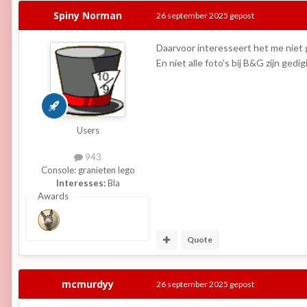
Spiny Norman
26 september 2025
gepost
Daarvoor interesseert het me niet ge
En niet alle foto's bij B&G zijn ged
Users
943
Console:
granieten lego
Interesses:
Bla
Awards
Quote
mcmurdyy
26 september 2025
gepost