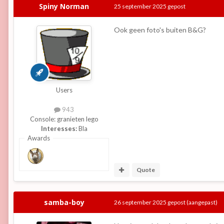
Spiny Norman
25 september 2025
gepost
Ook geen foto's buiten B&G?
Users
943
Console:
granieten lego
Interesses:
Bla
Awards
Quote
samba-boy
26 september 2025
gepost
(aangepast)