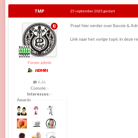
TMP
25 september 2025
gestart
Praat hier verder over Bassie & Adr
Link naar het vorige topic in deze re
Forum admin
6,6k
Console:
-
Interesses:
-
Awards