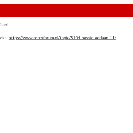
iaan!
e ks:
https://www.retroforum.nl/topic/5104-bassie-adriaan-11/