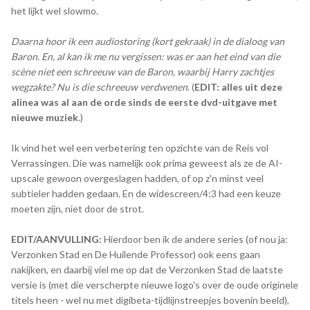
het lijkt wel slowmo.
Daarna hoor ik een audiostoring (kort gekraak) in de dialoog van
Baron. En, al kan ik me nu vergissen: was er aan het eind van die
scène niet een schreeuw van de Baron, waarbij Harry zachtjes
wegzakte? Nu is die schreeuw verdwenen.
(
EDIT: alles uit deze
alinea was al aan de orde sinds de eerste dvd-uitgave met
nieuwe muziek
.)
Ik vind het wel een verbetering ten opzichte van de Reis vol
Verrassingen. Die was namelijk ook prima geweest als ze de AI-
upscale gewoon overgeslagen hadden, of op z'n minst veel
subtieler hadden gedaan. En de widescreen/4:3 had een keuze
moeten zijn, niet door de strot.
EDIT/AANVULLING:
Hierdoor ben ik de andere series (of nou ja:
Verzonken Stad en De Huilende Professor) ook eens gaan
nakijken, en daarbij viel me op dat de Verzonken Stad de laatste
versie is (met die verscherpte nieuwe logo's over de oude originele
titels heen - wel nu met digibeta-tijdlijnstreepjes bovenin beeld),