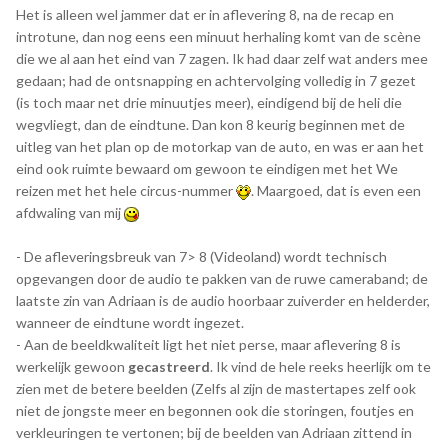
Het is alleen wel jammer dat er in aflevering 8, na de recap en
introtune, dan nog eens een minuut herhaling komt van de scène
die we al aan het eind van 7 zagen. Ik had daar zelf wat anders mee
gedaan; had de ontsnapping en achtervolging volledig in 7 gezet
(is toch maar net drie minuutjes meer), eindigend bij de heli die
wegvliegt, dan de eindtune. Dan kon 8 keurig beginnen met de
uitleg van het plan op de motorkap van de auto, en was er aan het
eind ook ruimte bewaard om gewoon te eindigen met het We
reizen met het hele circus-nummer
. Maargoed, dat is even een
afdwaling van mij
- De afleveringsbreuk van 7> 8 (Videoland) wordt technisch
opgevangen door de audio te pakken van de ruwe cameraband; de
laatste zin van Adriaan is de audio hoorbaar zuiverder en helderder,
wanneer de eindtune wordt ingezet.
- Aan de beeldkwaliteit ligt het niet perse, maar aflevering 8 is
werkelijk gewoon
gecastreerd
. Ik vind de hele reeks heerlijk om te
zien met de betere beelden (Zelfs al zijn de mastertapes zelf ook
niet de jongste meer en begonnen ook die storingen, foutjes en
verkleuringen te vertonen; bij de beelden van Adriaan zittend in