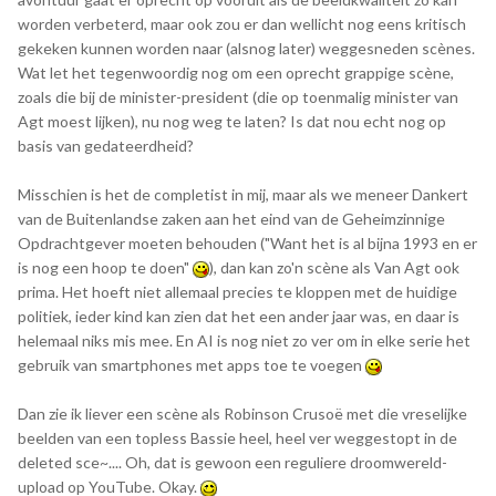
worden verbeterd, maar ook zou er dan wellicht nog eens kritisch
gekeken kunnen worden naar (alsnog later) weggesneden scènes.
Wat let het tegenwoordig nog om een oprecht grappige scène,
zoals die bij de minister-president (die op toenmalig minister van
Agt moest lijken), nu nog weg te laten? Is dat nou echt nog op
basis van gedateerdheid?
Misschien is het de completist in mij, maar als we meneer Dankert
van de Buitenlandse zaken aan het eind van de Geheimzinnige
Opdrachtgever moeten behouden ("Want het is al bijna 1993 en er
is nog een hoop te doen"
), dan kan zo'n scène als Van Agt ook
prima. Het hoeft niet allemaal precies te kloppen met de huidige
politiek, ieder kind kan zien dat het een ander jaar was, en daar is
helemaal niks mis mee. En AI is nog niet zo ver om in elke serie het
gebruik van smartphones met apps toe te voegen
Dan zie ik liever een scène als Robinson Crusoë met die vreselijke
beelden van een topless Bassie heel, heel ver weggestopt in de
deleted sce~.... Oh, dat is gewoon een reguliere droomwereld-
upload op YouTube. Okay.