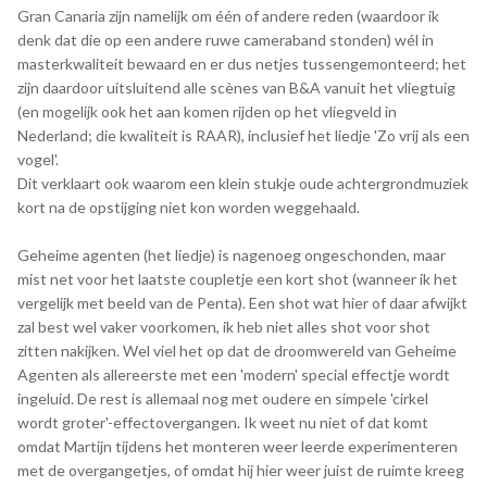
Gran Canaria zijn namelijk om één of andere reden (waardoor ik
denk dat die op een andere ruwe cameraband stonden) wél in
masterkwaliteit bewaard en er dus netjes tussengemonteerd; het
zijn daardoor uitsluitend alle scènes van B&A vanuit het vliegtuig
(en mogelijk ook het aan komen rijden op het vliegveld in
Nederland; die kwaliteit is RAAR), inclusief het liedje 'Zo vrij als een
vogel'.
Dit verklaart ook waarom een klein stukje oude achtergrondmuziek
kort na de opstijging niet kon worden weggehaald.
Geheime agenten (het liedje) is nagenoeg ongeschonden, maar
mist net voor het laatste coupletje een kort shot (wanneer ik het
vergelijk met beeld van de Penta). Een shot wat hier of daar afwijkt
zal best wel vaker voorkomen, ik heb niet alles shot voor shot
zitten nakijken. Wel viel het op dat de droomwereld van Geheime
Agenten als allereerste met een 'modern' special effectje wordt
ingeluid. De rest is allemaal nog met oudere en simpele 'cirkel
wordt groter'-effectovergangen. Ik weet nu niet of dat komt
omdat Martijn tijdens het monteren weer leerde experimenteren
met de overgangetjes, of omdat hij hier weer juist de ruimte kreeg