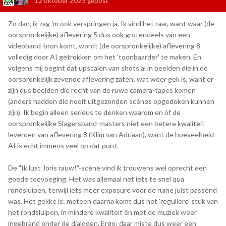
12 oktober 2025
gepost
Zo dan, ik zag 'm ook verspringen ja. Ik vind het raar, want waar (de
oorspronkelijke) aflevering 5 dus ook grotendeels van een
videoband-bron komt, wordt (de oorspronkelijke) aflevering 8
volledig door AI getrokken om het 'toonbaarder' te maken. En
volgens mij begint dat upscalen van shots al in beelden die in de
oorspronkelijk zevende aflevering zaten; wat weer gek is, want er
zijn dus beelden die recht van de ruwe camera-tapes komen
(anders hadden die nooit uitgezonden scènes opgedoken kunnen
zijn). Ik begin alleen serieus te denken waarom en óf de
oorspronkelijke Slagersband-masters niet een betere kwaliteit
leverden van aflevering 8 (Klim van Adriaan), want de hoeveelheid
AI is echt immens veel op dat punt.
De "Ik lust Joris rauw!"-scène vind ik trouwens wel oprecht een
goede toevoeging. Het was allemaal net iets te snel qua
rondsluipen, terwijl iets meer exposure voor de ruïne juist passend
was. Het gekke is: meteen daarna komt dus het 'reguliere' stuk van
het rondsluipen, in mindere kwaliteit én met de muziek weer
ingebrand onder de dialogen. Ergo: daar miste dus weer een