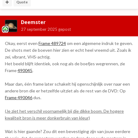
Quote
Deemster
27 september 2025
gepost
Okay, eerst even
Frame 489724
om een algemene indruk te geven.
De shots met de boeven hier zien er echt heel vreemd uit. Zoals ik
zei, vibrant, VHS-achtig.
Het beeld blijft identiek, ook nog als de boefjes wegrennen, zie
Frame
490045
.
Maar dan, één frame later schakelt hij ogenschijnlijk over naar een
andere bron die er hetzelfde uitziet als de rest van de DVD: Op
Frame 490046
dus.
(Je ziet het verschil voornamelijk bij die dikke boom. De hogere
kwaliteit bron is meer donkerbruin van kleur)
Wat is hier gaande? Zou dit een bevestiging zijn van jouw eerdere