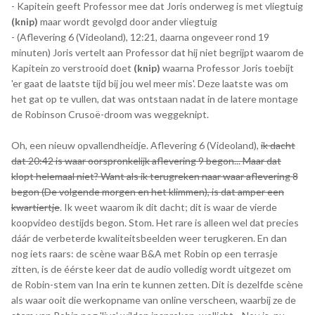
- Kapitein geeft Professor mee dat Joris onderweg is met vliegtuig
(knip)
maar wordt gevolgd door ander vliegtuig
- (Aflevering 6 (Videoland), 12:21, daarna ongeveer rond 19
minuten) Joris vertelt aan Professor dat hij niet begrijpt waarom de
Kapitein zo verstrooid doet
(knip)
waarna Professor Joris toebijt
'er gaat de laatste tijd bij jou wel meer mis'. Deze laatste was om
het gat op te vullen, dat was ontstaan nadat in de latere montage
de Robinson Crusoë-droom was weggeknipt.
Oh, een nieuw opvallendheidje. Aflevering 6 (Videoland),
ik dacht
dat 20:42 is waar oorspronkelijk aflevering 9 begon... Maar dat
klopt helemaal niet? Want als ik terugreken naar waar aflevering 8
begon (De volgende morgen en het klimmen), is dat amper een
kwartiertje
. Ik weet waarom ik dit dacht; dit is waar de vierde
koopvideo destijds begon. Stom. Het rare is alleen wel dat precies
dáár de verbeterde kwaliteitsbeelden weer terugkeren. En dan
nog iets raars: de scène waar B&A met Robin op een terrasje
zitten, is de éérste keer dat de audio volledig wordt uitgezet om
de Robin-stem van Ina erin te kunnen zetten. Dit is dezelfde scène
als waar ooit die werkopname van online verscheen, waarbij ze de