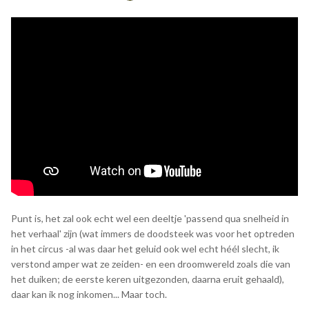
Punt is, het zal ook echt wel een deeltje 'passend qua snelheid in
het verhaal' zijn (wat immers de doodsteek was voor het optreden
in het circus -al was daar het geluid ook wel echt héél slecht, ik
verstond amper wat ze zeiden- en een droomwereld zoals die van
het duiken; de eerste keren uitgezonden, daarna eruit gehaald),
daar kan ik nog inkomen... Maar toch.