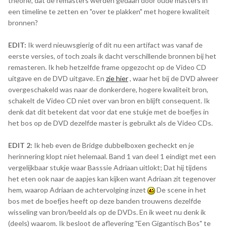
theorie, dat de remasters werden gedaan door oude masters in
een timeline te zetten en "over te plakken" met hogere kwaliteit
bronnen?
EDIT:
Ik werd nieuwsgierig of dit nu een artifact was vanaf de
eerste versies, of toch zoals ik dacht verschillende bronnen bij het
remasteren. Ik heb hetzelfde frame opgezocht op de Video CD
uitgave en de DVD uitgave. En
zie hier
, waar het bij de DVD alweer
overgeschakeld was naar de donkerdere, hogere kwaliteit bron,
schakelt de Video CD niet over van bron en blijft consequent. Ik
denk dat dit betekent dat voor dat ene stukje met de boefjes in
het bos op de DVD dezelfde master is gebruikt als de Video CDs.
EDIT 2:
Ik heb even de Bridge dubbelboxen gecheckt en je
herinnering klopt niet helemaal. Band 1 van deel 1 eindigt met een
vergelijkbaar stukje waar Basssie Adriaan uitlokt; Dat hij tijdens
het eten ook naar de aapjes kan kijken want Adriaan zit tegenover
hem, waarop Adriaan de achtervolging inzet
De scene in het
bos met de boefjes heeft op deze banden trouwens dezelfde
wisseling van bron/beeld als op de DVDs. En ik weet nu denk ik
(deels) waarom. Ik besloot de aflevering "Een Gigantisch Bos" te