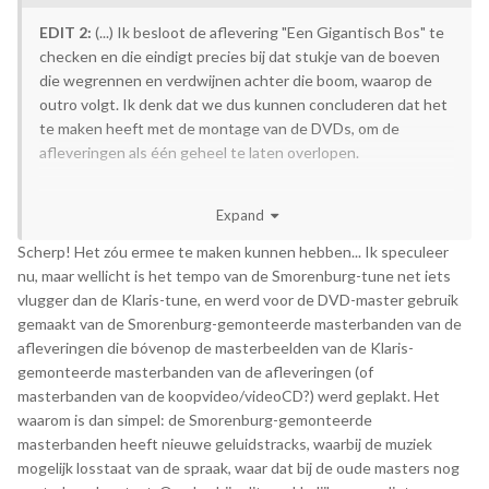
EDIT 2:
(...) Ik besloot de aflevering "Een Gigantisch Bos" te
checken en die eindigt precies bij dat stukje van de boeven
die wegrennen en verdwijnen achter die boom, waarop de
outro volgt. Ik denk dat we dus kunnen concluderen dat het
te maken heeft met de montage van de DVDs, om de
afleveringen als één geheel te laten overlopen.
Waarom dit bij dezelfde frames op de Video CD en CNR
Expand
banden niet het geval is begrijp ik echter niet.
Scherp! Het zóu ermee te maken kunnen hebben... Ik speculeer
nu, maar wellicht is het tempo van de Smorenburg-tune net iets
vlugger dan de Klaris-tune, en werd voor de DVD-master gebruik
gemaakt van de Smorenburg-gemonteerde masterbanden van de
afleveringen die bóvenop de masterbeelden van de Klaris-
gemonteerde masterbanden van de afleveringen (of
masterbanden van de koopvideo/videoCD?) werd geplakt. Het
waarom is dan simpel: de Smorenburg-gemonteerde
masterbanden heeft nieuwe geluidstracks, waarbij de muziek
mogelijk losstaat van de spraak, waar dat bij de oude masters nog