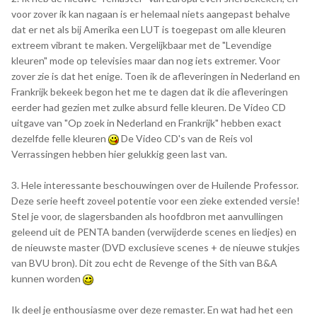
voor zover ik kan nagaan is er helemaal niets aangepast behalve
dat er net als bij Amerika een LUT is toegepast om alle kleuren
extreem vibrant te maken. Vergelijkbaar met de "Levendige
kleuren" mode op televisies maar dan nog iets extremer. Voor
zover zie is dat het enige. Toen ik de afleveringen in Nederland en
Frankrijk bekeek begon het me te dagen dat ik die afleveringen
eerder had gezien met zulke absurd felle kleuren. De Video CD
uitgave van "Op zoek in Nederland en Frankrijk" hebben exact
dezelfde felle kleuren
De Video CD's van de Reis vol
Verrassingen hebben hier gelukkig geen last van.
3. Hele interessante beschouwingen over de Huilende Professor.
Deze serie heeft zoveel potentie voor een zieke extended versie!
Stel je voor, de slagersbanden als hoofdbron met aanvullingen
geleend uit de PENTA banden (verwijderde scenes en liedjes) en
de nieuwste master (DVD exclusieve scenes + de nieuwe stukjes
van BVU bron). Dit zou echt de Revenge of the Sith van B&A
kunnen worden
Ik deel je enthousiasme over deze remaster. En wat had het een