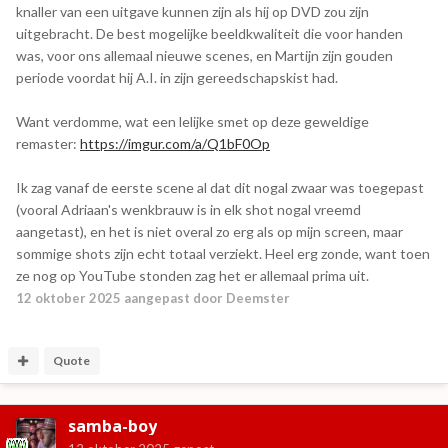
knaller van een uitgave kunnen zijn als hij op DVD zou zijn
uitgebracht. De best mogelijke beeldkwaliteit die voor handen
was, voor ons allemaal nieuwe scenes, en Martijn zijn gouden
periode voordat hij A.I. in zijn gereedschapskist had.
Want verdomme, wat een lelijke smet op deze geweldige
remaster:
https://imgur.com/a/Q1bF0Op
Ik zag vanaf de eerste scene al dat dit nogal zwaar was toegepast
(vooral Adriaan's wenkbrauw is in elk shot nogal vreemd
aangetast), en het is niet overal zo erg als op mijn screen, maar
sommige shots zijn echt totaal verziekt. Heel erg zonde, want toen
ze nog op YouTube stonden zag het er allemaal prima uit.
12 oktober 2025
aangepast door Deemster
Quote
samba-boy