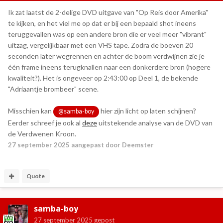
Ik zat laatst de 2-delige DVD uitgave van "Op Reis door Amerika"
te kijken, en het viel me op dat er bij een bepaald shot ineens
teruggevallen was op een andere bron die er veel meer "vibrant"
uitzag, vergelijkbaar met een VHS tape. Zodra de boeven 20
seconden later wegrennen en achter de boom verdwijnen zie je
één frame ineens terugknallen naar een donkerdere bron (hogere
kwaliteit?). Het is ongeveer op 2:43:00 op Deel 1, de bekende
"Adriaantje brombeer" scene.
Misschien kan
hier zijn licht op laten schijnen?
@samba-boy
Eerder schreef je ook al
deze
uitstekende analyse van de DVD van
de Verdwenen Kroon.
27 september 2025
aangepast door Deemster
Quote
samba-boy
27 september 2025
gepost