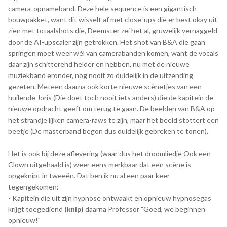
camera-opnameband. Deze hele sequence is een gigantisch
bouwpakket, want dit wisselt af met close-ups die er best okay uit
zien met totaalshots die, Deemster zei het al, gruwelijk vernaggeld
door de AI-upscaler zijn getrokken. Het shot van B&A die gaan
springen moet weer wél van camerabanden komen, want de vocals
daar zijn schitterend helder en hebben, nu met de nieuwe
muziekband eronder, nog nooit zo duidelijk in de uitzending
gezeten. Meteen daarna ook korte nieuwe scènetjes van een
huilende Joris (Die doet toch nooit iets anders) die de kapitein de
nieuwe opdracht geeft om terug te gaan. De beelden van B&A op
het strandje lijken camera-raws te zijn, maar het beeld stottert een
beetje (De masterband begon dus duidelijk gebreken te tonen).
Het is ook bij deze aflevering (waar dus het droomliedje Ook een
Clown uitgehaald is) weer eens merkbaar dat een scène is
opgeknipt in tweeën. Dat ben ik nu al een paar keer
tegengekomen:
- Kapitein die uit zijn hypnose ontwaakt en opnieuw hypnosegas
krijgt toegediend
(knip)
daarna Professor "Goed, we beginnen
opnieuw!"