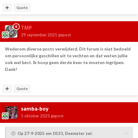
Quote
TMP
29 september 2025
gepost
Wederom diverse posts verwijderd. Dit forum is niet bedoeld
om persoonlijke geschillen uit te vechten en dat weten jullie
ook wel best. Ik hoop geen derde keer te moeten ingrijpen.
Dank!
Quote
samba-boy
5 oktober 2025
gepost
Op 27-9-2025 om 10:31,
Deemster
zei: