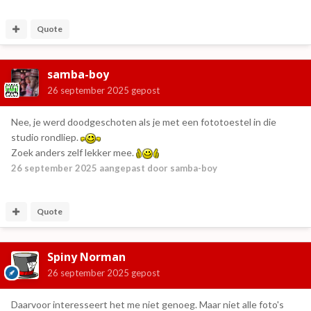
Quote
samba-boy
26 september 2025
gepost
Nee, je werd doodgeschoten als je met een fototoestel in die
studio rondliep.
Zoek anders zelf lekker mee.
26 september 2025
aangepast door samba-boy
Quote
Spiny Norman
26 september 2025
gepost
Daarvoor interesseert het me niet genoeg. Maar niet alle foto's