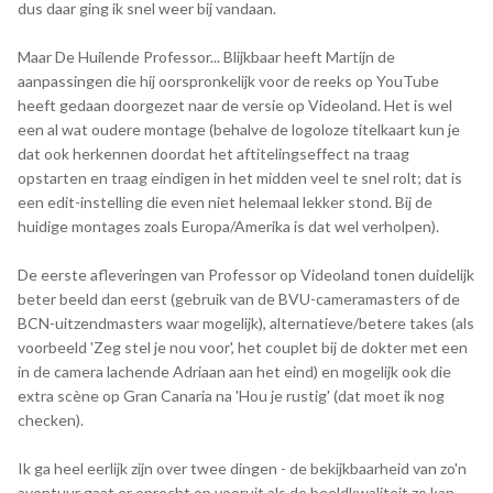
dus daar ging ik snel weer bij vandaan.
Maar De Huilende Professor... Blijkbaar heeft Martijn de
aanpassingen die hij oorspronkelijk voor de reeks op YouTube
heeft gedaan doorgezet naar de versie op Videoland. Het is wel
een al wat oudere montage (behalve de logoloze titelkaart kun je
dat ook herkennen doordat het aftitelingseffect na traag
opstarten en traag eindigen in het midden veel te snel rolt; dat is
een edit-instelling die even niet helemaal lekker stond. Bij de
huidige montages zoals Europa/Amerika is dat wel verholpen).
De eerste afleveringen van Professor op Videoland tonen duidelijk
beter beeld dan eerst (gebruik van de BVU-cameramasters of de
BCN-uitzendmasters waar mogelijk), alternatieve/betere takes (als
voorbeeld 'Zeg stel je nou voor', het couplet bij de dokter met een
in de camera lachende Adriaan aan het eind) en mogelijk ook die
extra scène op Gran Canaria na 'Hou je rustig' (dat moet ik nog
checken).
Ik ga heel eerlijk zijn over twee dingen - de bekijkbaarheid van zo'n
avontuur gaat er oprecht op vooruit als de beeldkwaliteit zo kan