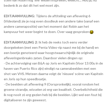
stem van Robin nog 'live' wilden inspreken, wellicht... Nou ja, nu
bedenk ik zo dat dit het wel moet zijn.
EDIT/AANVULLING:
Tijdens de aftiteling van aflevering 6
(Videoland) zie je nog even doodleuk een andere take (vanaf een
andere camerapositie) van het moment dat Robin aan het
kampvuur het weer begint te doen. Over vaag gesproken
EDIT/AANVULLING 2:
Ik heb de reeks toch eens verder
doorgekeken (met een Penta Video-rip naast me bij de hand) en
een beetje genoteerd waar hoogstwaarschijnlijk de originele
afleveringenbreaks zaten. Daardoor vielen dingen op:
- De achtervolging van B&A op Joris en Kapitein (Voor 13:00u in de
haven van Puerto Rico zijn) eindigt na camerabeelden met een
shot van VHS. Meteen daarna volgt de 'nieuwe' scène van Kapitein
en Joris op hun speedboatje.
- De beelden uit aflevering 9 (Oorspronkelijk), vooral rondom het
groene strandje, wisselen zó erg van kwaliteit. Overbelichtheid die
ik nog nooit zó erg gezien heb bij die beelden. Lijkt wel een fout bij
digitaliseren te zijn geweest.