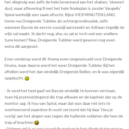
het vliegtuig was zelfs de hele bovenrand aan het shaken, 'skewen'
dus), maar aflevering 8 met het hele finaleplan is zonder Vangelis'
Spiral werkelijk een saaie aftocht. Bijna VIER MINUTEN LANG
horen we Dreigende Tubbler als achtergrondmuziek, zelfs
wanneer Bassie de eerste vuurpijl aansteekt en Adriaan tegelijk de
vrije val maakt. Ik dacht nog, aha, nu zal er toch wel een snellere
tune komen? Nee, Dreigende Tubbler werd gewoon nog even
extra dik aangezet.
Even verderop werd dit thema even omgewisseld voor Dreigende
Drums, maar daarna werd het weer Dreigende Tubbler. Bij het
aftellen werd het dan eindelijk Dreigende Bellen, en ik was eigenlijk
opgelucht.
- Ik vond het heel gaaf om Bassie eindelijk te kunnen verstaan,
toen hij pratend/zingend die trap afkwam en de kapitein dat op de
monitor zag. Ik hou van Spiral, maar dat was daar nét iets te
overheersend waardoor ik nooit verstond dat hij daar 'Hou je
rustig' aan het zingen was tegen die huilende soldaten die hem de
trap af brachten
- Volgens mij is er een sound-fix gedaan in het vliegtuig terug naar