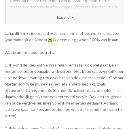
bóvenop de masterbeelden van de Klaris-gemonteerde
masterbanden van de afleveringen (of masterbanden van de
koopvideo/videoCD?) werd geplakt. Het waarom is dan
Expand
simpel: de Smorenburg-gemonteerde masterbanden heeft
nieuwe geluidstracks, waarbij de muziek mogelijk losstaat
van de spraak, waar dat bij de oude masters nog er strak
Ja, ja, dit klinkt inderdaad helemaal in lijn met de andere uitgaven
onder staat. Om dan bij edits makkelijk een audiotune weg te
(voornamelijk de Kroon)
Ik neem dit gewoon 100% van je aan.
halen, zet je gewoon even de muziek-track uit en kon Martijn
er andere muziek terug onder plakken.
Wat je andere post betreft....
Dikke theorie, en ik hoop dat je me kan volgen. Zou wel de
1. Ik vond de Reis vol Verrassingen remaster nog wel gaaf. Een
werkwijze van dus ook de Kroon enigszins strak blijven
beetje scherper gemaakt, widescreen. Het bood daadwerkelijk een
volgen.
alternatieve ervaring ten opzichte van de eerdere versies. Ook had
Martijn sommige muziekjes net iets anders geplakt, zoals
bijvoorbeeld Dreigende Bellen niet 3x achter elkaar afspelen maar
daadwerkelijk gemixt tot een extended versie. Ook de terugkeer
van oude verdwenen lines vond ik heel netjes gedaan ("Adriaan,
laten we gaan tanken, anders komen we straks zonder benzine te
zitten).
2. Ik heb de nieuwe "remaster" van Europa even snel bekeken, en