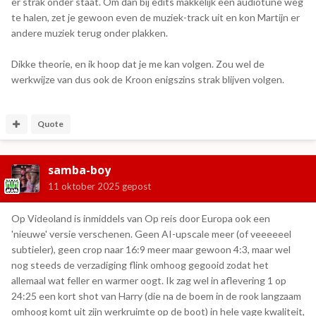
er strak onder staat. Om dan bij edits makkelijk een audiotune weg
te halen, zet je gewoon even de muziek-track uit en kon Martijn er
andere muziek terug onder plakken.
Dikke theorie, en ik hoop dat je me kan volgen. Zou wel de
werkwijze van dus ook de Kroon enigszins strak blijven volgen.
Quote
samba-boy
11 oktober 2025
gepost
Op Videoland is inmiddels van Op reis door Europa ook een
'nieuwe' versie verschenen. Geen AI-upscale meer (of veeeeeel
subtieler), geen crop naar 16:9 meer maar gewoon 4:3, maar wel
nog steeds de verzadiging flink omhoog gegooid zodat het
allemaal wat feller en warmer oogt. Ik zag wel in aflevering 1 op
24:25 een kort shot van Harry (die na de boem in de rook langzaam
omhoog komt uit zijn werkruimte op de boot) in hele vage kwaliteit,