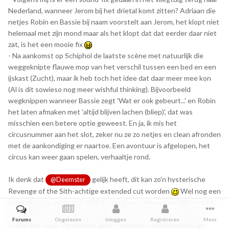
Nederland, wanneer Jerom bij het drietal komt zitten? Adriaan die
netjes Robin en Bassie bij naam voorstelt aan Jerom, het klopt niet
helemaal met zijn mond maar als het klopt dat dat eerder daar niet
zat, is het een mooie fix
- Na aankomst op Schiphol de laatste scène met natuurlijk die
weggeknipte flauwe mop van het verschil tussen een bed en een
ijskast (Zucht), maar ik heb toch het idee dat daar meer mee kon
(Al is dit sowieso nog meer wishful thinking). Bijvoorbeeld
wegknippen wanneer Bassie zegt 'Wat er ook gebeurt...' en Robin
het laten afmaken met 'altijd blijven lachen (bliep)', dat was
misschien een betere optie geweest. En ja, ik mis het
circusnummer aan het slot, zeker nu ze zo netjes en clean afronden
met de aankondiging er naartoe. Een avontuur is afgelopen, het
circus kan weer gaan spelen, verhaaltje rond.
Ik denk dat
gelijk heeft, dit kan zo'n hysterische
@Deemster
Revenge of the Sith-achtige extended cut worden
Wel nog een
kanttekening, want ook al bij de eerdere camera-raws lijkt er toch
aanvullende verscherping te zijn toegepast; bij de verslaggever-
Forums
Ongelezen
Inloggen
Registreren
Meer
scène van Guus Verstraete lijkt er wel een complete witte lijn