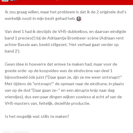
Ik zou graag willen, maar het probleem is dat ik de 2 originele dvd's
werkelijk nooit in mijn bezit gehad heb.
Van deel 1 had ik destijds de VHS-dubbelbox, en daarvan eindigde
band 1 precies(!) bíj de Adriaantje Brombeer-scène (Adriaan rent
achter Bassie aan, beeld stilgezet, 'Het verhaal gaat verder op
band 2').
Geen idee in hoeverre dat ermee te maken had, maar voor de
goede orde: op de koopvideo was de eindscène van deel 1
bijvoorbeeld óók juist ("Daar gaan ze, zijn ze me weer ontsnapt!"
Met tijdens de "ontsnapt!" de opmaat naar de eindtune, in plaats
van op de dvd "Daar gaan ze~" en een abrupte knip naar dag
vriendjes), dus een paar dingen wijken sowieso al echt af van de
VHS-masters van, feitelijk, dezelfde productie.
Is het mogelijk wat stills te maken?