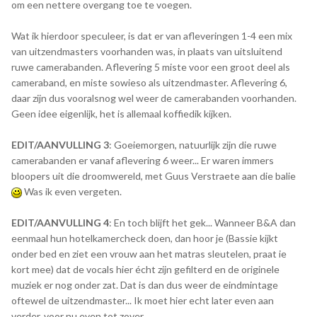
om een nettere overgang toe te voegen.
Wat ik hierdoor speculeer, is dat er van afleveringen 1-4 een mix
van uitzendmasters voorhanden was, in plaats van uitsluitend
ruwe camerabanden. Aflevering 5 miste voor een groot deel als
cameraband, en miste sowieso als uitzendmaster. Aflevering 6,
daar zijn dus vooralsnog wel weer de camerabanden voorhanden.
Geen idee eigenlijk, het is allemaal koffiedik kijken.
EDIT/AANVULLING 3
: Goeiemorgen, natuurlijk zijn die ruwe
camerabanden er vanaf aflevering 6 weer... Er waren immers
bloopers uit die droomwereld, met Guus Verstraete aan die balie
Was ik even vergeten.
EDIT/AANVULLING 4
: En toch blijft het gek... Wanneer B&A dan
eenmaal hun hotelkamercheck doen, dan hoor je (Bassie kijkt
onder bed en ziet een vrouw aan het matras sleutelen, praat ie
kort mee) dat de vocals hier écht zijn gefilterd en de originele
muziek er nog onder zat. Dat is dan dus weer de eindmintage
oftewel de uitzendmaster... Ik moet hier echt later even aan
verder, voor nu even tot zover.