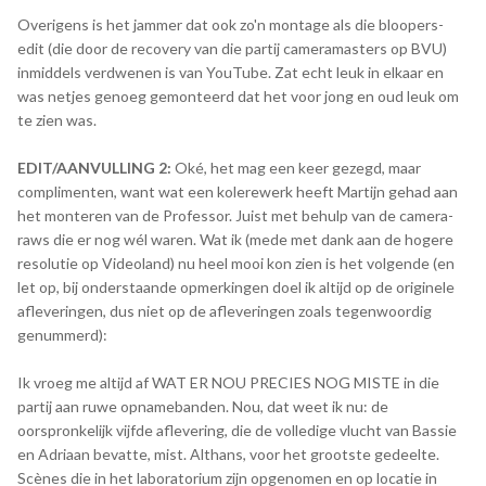
Overigens is het jammer dat ook zo'n montage als die bloopers-
edit (die door de recovery van die partij cameramasters op BVU)
inmiddels verdwenen is van YouTube. Zat echt leuk in elkaar en
was netjes genoeg gemonteerd dat het voor jong en oud leuk om
te zien was.
EDIT/AANVULLING 2:
Oké, het mag een keer gezegd, maar
complimenten, want wat een kolerewerk heeft Martijn gehad aan
het monteren van de Professor. Juist met behulp van de camera-
raws die er nog wél waren. Wat ik (mede met dank aan de hogere
resolutie op Videoland) nu heel mooi kon zien is het volgende (en
let op, bij onderstaande opmerkingen doel ik altijd op de originele
afleveringen, dus niet op de afleveringen zoals tegenwoordig
genummerd):
Ik vroeg me altijd af WAT ER NOU PRECIES NOG MISTE in die
partij aan ruwe opnamebanden. Nou, dat weet ik nu: de
oorspronkelijk vijfde aflevering, die de volledige vlucht van Bassie
en Adriaan bevatte, mist. Althans, voor het grootste gedeelte.
Scènes die in het laboratorium zijn opgenomen en op locatie in