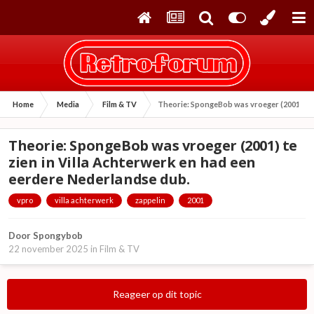
Home
Media
Film & TV
Theorie: SpongeBob was vroeger (2001) te 
Theorie: SpongeBob was vroeger (2001) te
zien in Villa Achterwerk en had een
eerdere Nederlandse dub.
vpro
villa achterwerk
zappelin
2001
Door
Spongybob
22 november 2025
in
Film & TV
Reageer op dit topic