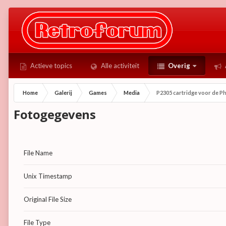
Actieve topics
Alle activiteit
Overig
Home
Galerij
Games
Media
P2305 cartridge voor de Ph
Fotogegevens
File Name
Unix Timestamp
Original File Size
File Type