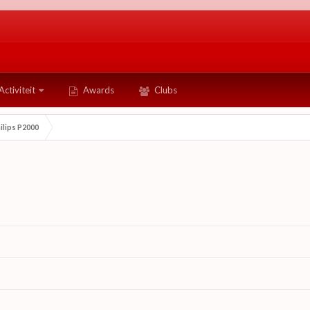
Activiteit
Awards
Clubs
ilips P2000