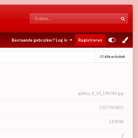
Bestaande gebruiker? Log in
Registreren
Alle activiteit
gallery_8_10_198786.jpg
1327763801
243948
2