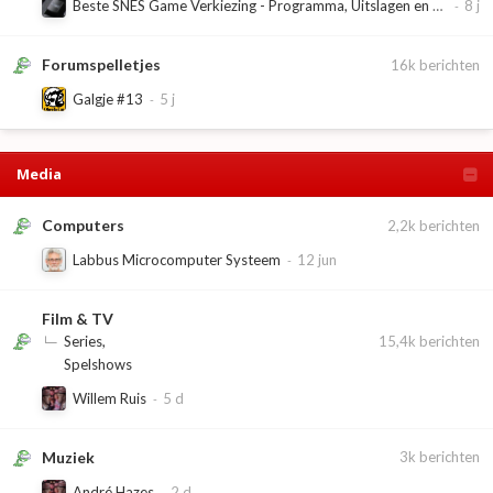
Beste SNES Game Verkiezing - Programma, Uitslagen en Reacties
Forumspelletjes
16k
berichten
Galgje #13
Media
Computers
2,2k
berichten
Labbus Microcomputer Systeem
Film & TV
15,4k
berichten
Series
Spelshows
Willem Ruis
Muziek
3k
berichten
André Hazes