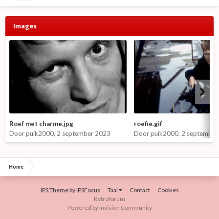
Images
Roef met charme.jpg
roefie.gif
Door
puik2000
,
2 september 2023
Door
puik2000
,
2 september
Home
IPS Theme
by
IPSFocus
Taal
Contact
Cookies
Retroforum
Powered by Invision Community