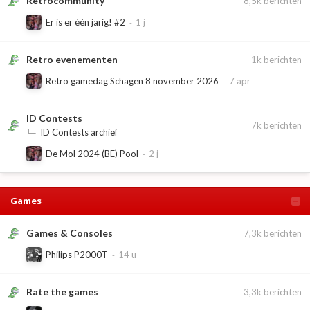
Retrocommunity
8,5k
berichten
Er is er één jarig! #2
Retro evenementen
1k
berichten
Retro gamedag Schagen 8 november 2026
ID Contests
7k
berichten
ID Contests archief
De Mol 2024 (BE) Pool
Games
Games & Consoles
7,3k
berichten
Philips P2000T
Rate the games
3,3k
berichten