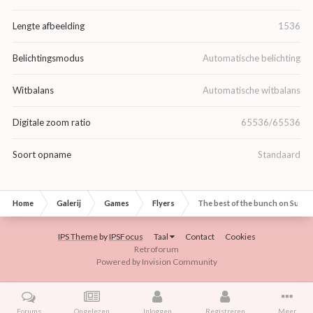
Lengte afbeelding
1536
Belichtingsmodus
Automatische belichting
Witbalans
Automatische witbalans
Digitale zoom ratio
65536/65536
Soort opname
Standaard
Home
Galerij
Games
Flyers
The best of the bunch on Super
IPS Theme
by
IPSFocus
Taal
Contact
Cookies
Retroforum
Powered by Invision Community
Forums
Ongelezen
Inloggen
Registreren
Meer