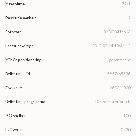
Y-resolutie
72/1
Resolutie eenheid
2
Software
I8200XXUANJ3
Laatst gewijzigd
2015:02:14 13:34:12
YCbCr positionering
gecentreerd
Belichtingstijd
5957/65536
F waarde
2600/1000
Belichtingsprogramma
Diafragma prioriteit
ISO snelheid
100
Exif versie
0220