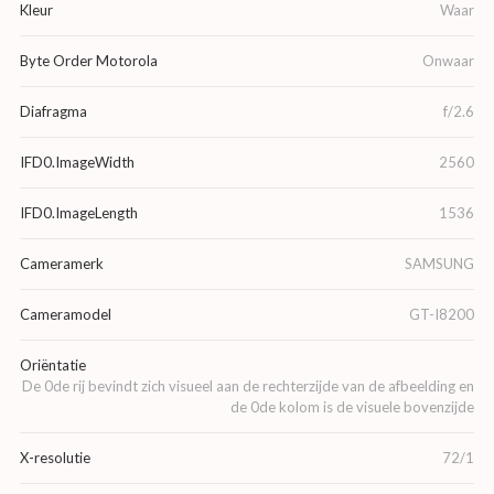
Kleur
Waar
Byte Order Motorola
Onwaar
Diafragma
f/2.6
IFD0.ImageWidth
2560
IFD0.ImageLength
1536
Cameramerk
SAMSUNG
Cameramodel
GT-I8200
Oriëntatie
De 0de rij bevindt zich visueel aan de rechterzijde van de afbeelding en
de 0de kolom is de visuele bovenzijde
X-resolutie
72/1