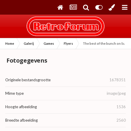
Home
Galerij
Games
Flyers
The best of the bunch on Super
Fotogegevens
Originele bestandsgrootte
1678351
Mime type
image/jpeg
Hoogte afbeelding
1536
Breedte afbeelding
2560