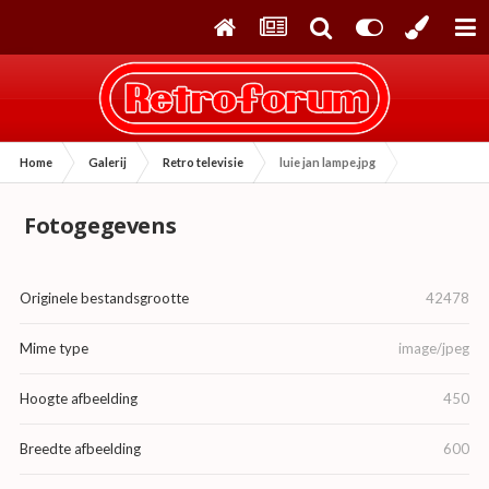
Home
Galerij
Retro televisie
luie jan lampe.jpg
Fotogegevens
Originele bestandsgrootte
42478
Mime type
image/jpeg
Hoogte afbeelding
450
Breedte afbeelding
600