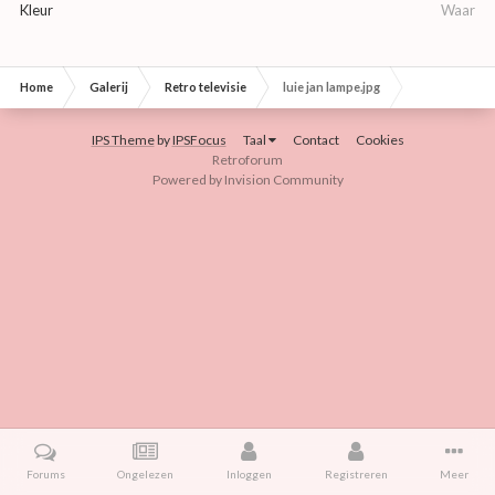
Kleur
Waar
Home
Galerij
Retro televisie
luie jan lampe.jpg
IPS Theme
by
IPSFocus
Taal
Contact
Cookies
Retroforum
Powered by Invision Community
Forums
Ongelezen
Inloggen
Registreren
Meer