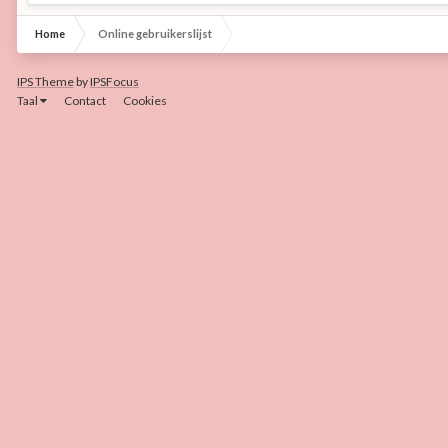
Home
Online gebruikerslijst
IPS Theme
by
IPSFocus
Taal
Contact
Cookies