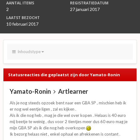
AANTAL ITEMS
REGISTRATIEDATUM
2
27 januari 2017
LAATST BEZOCHT
10 februari 2017
Inhoudstype
Statusreacties die geplaatst zijn door Yamato-Ronin
Yamato-Ronin
Artlearner
Als je nog steeds opzoek bent naar een GBA SP , mischien heb ik
er nog wel eentje ligen , zal es kijken .
Als ik die nog heb , mag je die wel over kopen . Helaas is 40 euro
mij beetje te weinig , dus voor 2 tientjes meer dus 60 euro mag je
mijn GBA SP als ik die nog heb overkopen
Ik bezorg helaas niet , enkel ophaal en afrekkenen is contant .