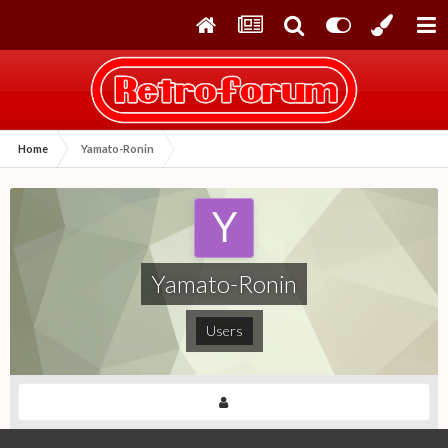
Home
Yamato-Ronin
Yamato-Ronin
Users