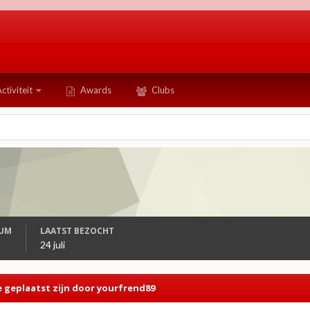
ctiviteit
Awards
Clubs
TUM
LAATST BEZOCHT
24 juli
 geplaatst zijn door yourfrend89