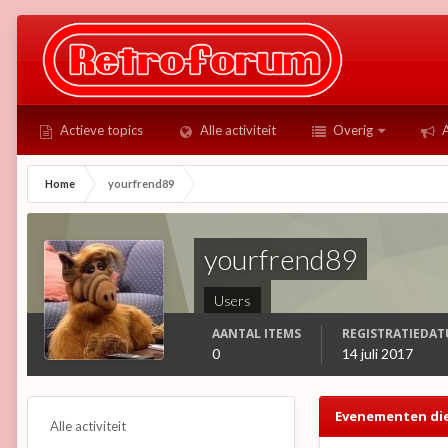
Actieve topics
Alle activiteit
Overig
A
Home
yourfrend89
yourfrend89
Users
AANTAL ITEMS
REGISTRATIEDA
0
14 juli 2017
Evenementen die
Alle activiteit