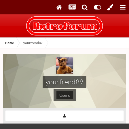
Home
yourfrend89
yourfrend89
Users