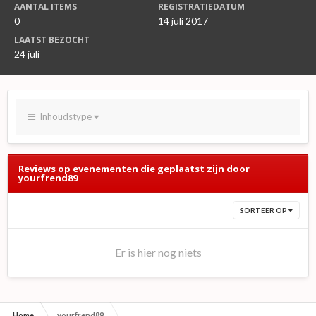
AANTAL ITEMS
REGISTRATIEDATUM
0
14 juli 2017
LAATST BEZOCHT
24 juli
Inhoudstype
Reviews op evenementen die geplaatst zijn door
yourfrend89
SORTEER OP
Er is hier nog niets
Home
yourfrend89