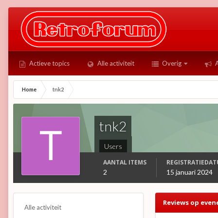
Actieve topics
Alle activiteit
Overig
A
Home
tnk2
tnk2
Users
AANTAL ITEMS
REGISTRATIEDA
2
15 januari 2024
Reviews op even
Alle activiteit