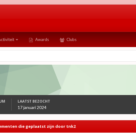
ctiviteit
Awards
Clubs
TUM
LAATST BEZOCHT
17 januari 2024
ementen die geplaatst zijn door tnk2