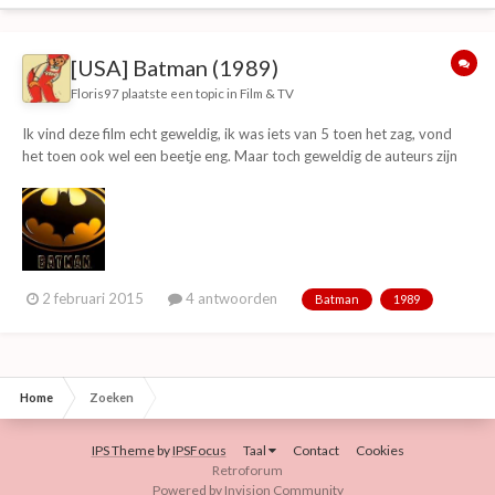
[USA] Batman (1989)
Floris97
plaatste een topic in
Film & TV
Ik vind deze film echt geweldig, ik was iets van 5 toen het zag, vond
het toen ook wel een beetje eng. Maar toch geweldig de auteurs zijn
heel goed gecast en het verhaal is ook heel goed. De muziek en de
decors maken het helemaal af. Nadat Tim Burton met Batman stopte,
ging het allemaal bergafwaarts...
2 februari 2015
4 antwoorden
Batman
1989
Home
Zoeken
IPS Theme
by
IPSFocus
Taal
Contact
Cookies
Retroforum
Powered by Invision Community