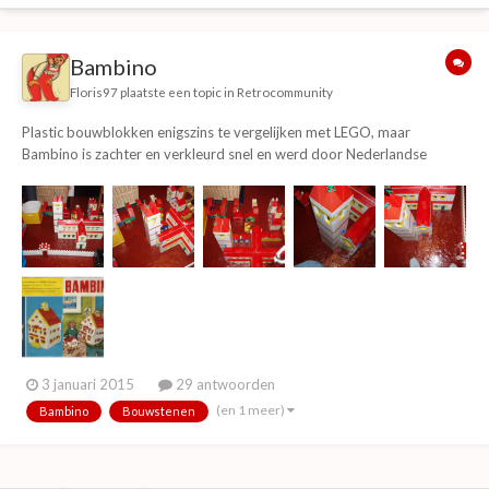
Bambino
Floris97
plaatste een topic in
Retrocommunity
Plastic bouwblokken enigszins te vergelijken met LEGO, maar
Bambino is zachter en verkleurd snel en werd door Nederlandse
bedrijf gemaakt in de jaren 60 daarna ging het bedrijf in Den Dolder
failliet door de concurrentie van LEGO. In 2010/2011 heb ik hier nog
een heuse kathedraal mee gebouw...
3 januari 2015
29 antwoorden
(en 1 meer)
Bambino
Bouwstenen