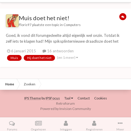
Muis doet het niet!
Floris97
plaatste een topic in
Computers
Goed, ik vond dit forumgedeelte altijd eigenlijk wel onzin. Totdat ik
zelf iets te klagen had! Mijn spiksplinternieuwe draadloze doet het
niet! Ik dacht net van dat probleem af te zijn door een nieuwe te
6 januari 2015
16 antwoorden
kopen. (en ja, hij staat aan) Net nu ik hem hard nodig! Ik was net iets
(en 1 meer)
Muis
Hij doet het niet
belangrijks a...
Home
Zoeken
IPS Theme
by
IPSFocus
Taal
Contact
Cookies
Retroforum
Powered by Invision Community
Forums
Ongelezen
Inloggen
Registreren
Meer