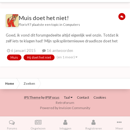
Muis doet het niet!
Floris97
plaatste een topic in
Computers
Goed, ik vond dit forumgedeelte altijd eigenlijk wel onzin. Totdat ik
zelf iets te klagen had! Mijn spiksplinternieuwe draadloze doet het
niet! Ik dacht net van dat probleem af te zijn door een nieuwe te
6 januari 2015
16 antwoorden
kopen. (en ja, hij staat aan) Net nu ik hem hard nodig! Ik was net iets
(en 1 meer)
Muis
Hij doet het niet
belangrijks a...
Home
Zoeken
IPS Theme
by
IPSFocus
Taal
Contact
Cookies
Retroforum
Powered by Invision Community
Forums
Ongelezen
Inloggen
Registreren
Meer