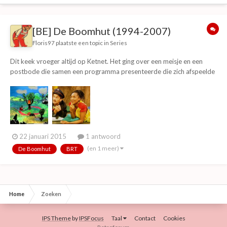
[BE] De Boomhut (1994-2007)
Floris97
plaatste een topic in
Series
Dit keek vroeger altijd op Ketnet. Het ging over een meisje en een
postbode die samen een programma presenteerde die zich afspeelde
in een boomhut, maar ook met programma's tussendoor waar ik
alleen Plonsters en de reportages kan herinneren. Ik kan me ook nog
vaag iets herinneren over een outro die...
22 januari 2015
1 antwoord
(en 1 meer)
De Boomhut
BRT
Home
Zoeken
IPS Theme
by
IPSFocus
Taal
Contact
Cookies