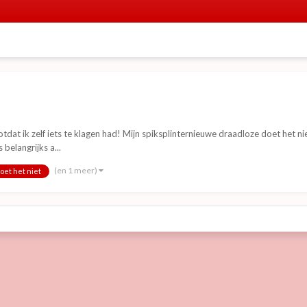
Totdat ik zelf iets te klagen had! Mijn spiksplinternieuwe draadloze doet het n
 belangrijks a...
(en 1 meer)
doet het niet