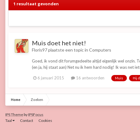
1 resultaat gevonden
Muis doet het niet!
Floris97
plaatste een topic in
Computers
Goed, ik vond dit forumgedeelte altijd eigenlijk wel onzin. 
(en ja, hij staat aan) Net nu ik hem hard nodig! Ik was net iets
6 januari 2015
16 antwoorden
Muis
Hij 
Home
Zoeken
IPS Theme
by
IPSFocus
Taal
Contact
Cookies