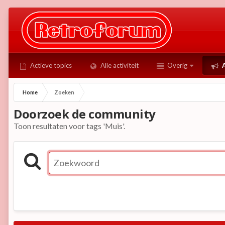
Actieve topics
Alle activiteit
Overig
A
Home
Zoeken
Doorzoek de community
Toon resultaten voor tags 'Muis'.