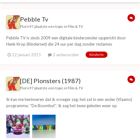
Pebble Tv
Floris97
plaatste een topic in
Film & TV
Pebble TV is sinds 2009 een digitale kinderzender opgericht door
Henk Krop (Kindernet) die 24 uur per dag zonder reclames
kindertelevisie uitzend. Er zijn vooral oude en ''alternatieve''
22 januari 2015
2 antwoorden
Kindertv
kinderprogramma's te zien die (niet meer) op andere zenders te zien
is. Verder is er woensdag en zondag om 16:...
[DE] Plonsters (1987)
Floris97
plaatste een topic in
Film & TV
Ik kan me herinneren dat ik vroeger zag, het zat in een ander (Vlaams)
programma: ''De Boomhut''. Ik zag het twee geleden weer op
PebbleTV en zag er heel bekend uit.. (Dankjewel Pebble voor het
terughalen van oude programma's.) Plonsters is kindertelevisie serie
die gemaakt is door het Duitse b...