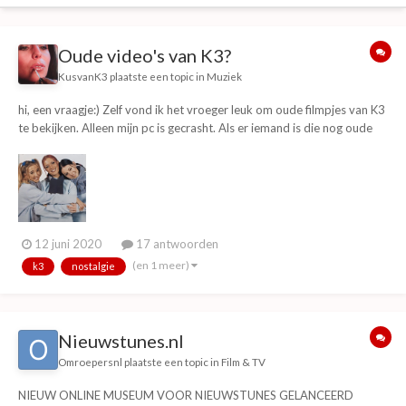
Oude video's van K3?
KusvanK3
plaatste een topic in
Muziek
hi, een vraagje:) Zelf vond ik het vroeger leuk om oude filmpjes van K3
te bekijken. Alleen mijn pc is gecrasht. Als er iemand is die nog oude
filmpjes of optredens heeft. Wil je dan mij een berichtje sturen? Er zijn
heel weinig filmpjes te vinden.
12 juni 2020
17 antwoorden
(en 1 meer)
k3
nostalgie
Nieuwstunes.nl
Omroepersnl
plaatste een topic in
Film & TV
NIEUW ONLINE MUSEUM VOOR NIEUWSTUNES GELANCEERD