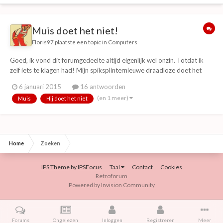
Muis doet het niet!
Floris97
plaatste een topic in
Computers
Goed, ik vond dit forumgedeelte altijd eigenlijk wel onzin. Totdat ik
zelf iets te klagen had! Mijn spiksplinternieuwe draadloze doet het
niet! Ik dacht net van dat probleem af te zijn door een nieuwe te
6 januari 2015
16 antwoorden
kopen. (en ja, hij staat aan) Net nu ik hem hard nodig! Ik was net iets
(en 1 meer)
Muis
Hij doet het niet
belangrijks a...
Home
Zoeken
IPS Theme
by
IPSFocus
Taal
Contact
Cookies
Retroforum
Powered by Invision Community
Forums
Ongelezen
Inloggen
Registreren
Meer