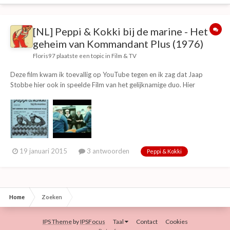
[NL] Peppi & Kokki bij de marine - Het
geheim van Kommandant Plus (1976)
Floris97
plaatste een topic in
Film & TV
Deze film kwam ik toevallig op YouTube tegen en ik zag dat Jaap
Stobbe hier ook in speelde Film van het gelijknamige duo. Hier
spreken ze voor het eerst volgens mij, hoewel er ook een voice-over
is. Verhaal Peppi & Kokki zijn een dagje aan het strand totdat ze
plotseling een bom vinden uit...
19 januari 2015
3 antwoorden
Peppi & Kokki
Home
Zoeken
IPS Theme
by
IPSFocus
Taal
Contact
Cookies