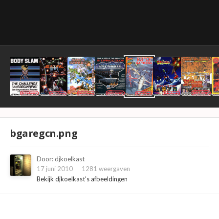
bgaregcn.png
Door:
djkoelkast
17 juni 2010
1281 weergaven
Bekijk djkoelkast's afbeeldingen