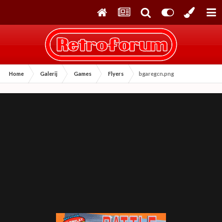
Home
Galerij
Games
Flyers
bgaregcn.png