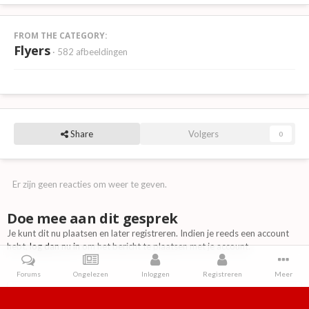
FROM THE CATEGORY:
Flyers
· 582 afbeeldingen
Share
Volgers
0
Er zijn geen reacties om weer te geven.
Doe mee aan dit gesprek
Je kunt dit nu plaatsen en later registreren. Indien je reeds een account
hebt,
log dan nu in
om het bericht te plaatsen met je account.
Forums
Ongelezen
Inloggen
Registreren
Meer
Reactie toevoegen