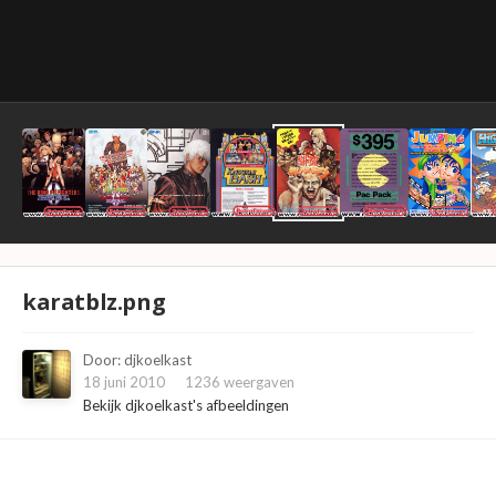
karatblz.png
Door:
djkoelkast
18 juni 2010
1236 weergaven
Bekijk djkoelkast's afbeeldingen