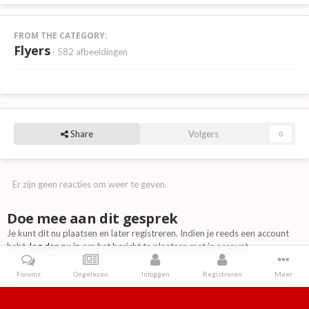
FROM THE CATEGORY:
Flyers
· 582 afbeeldingen
Share
Volgers
0
Er zijn geen reacties om weer te geven.
Doe mee aan dit gesprek
Je kunt dit nu plaatsen en later registreren. Indien je reeds een account
hebt,
log dan nu in
om het bericht te plaatsen met je account.
Forums
Ongelezen
Inloggen
Registreren
Meer
Reactie toevoegen