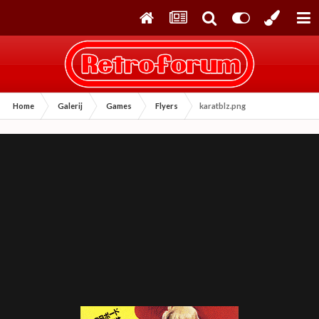
Home
Galerij
Games
Flyers
karatblz.png