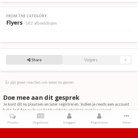
FROM THE CATEGORY:
Flyers
· 582 afbeeldingen
Share
Volgers
0
Er zijn geen reacties om weer te geven.
Doe mee aan dit gesprek
Je kunt dit nu plaatsen en later registreren. Indien je reeds een account
hebt,
log dan nu in
om het bericht te plaatsen met je account.
Forums
Ongelezen
Inloggen
Registreren
Meer
Reactie toevoegen