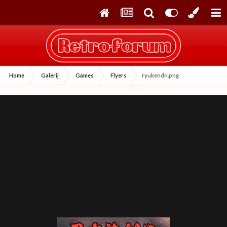
Home
Galerij
Games
Flyers
ryukendn.png