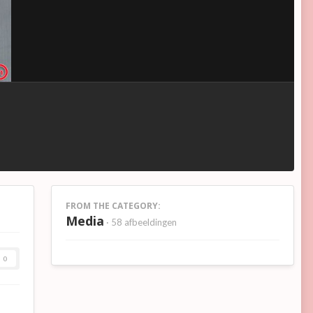
FROM THE CATEGORY:
Media
· 58 afbeeldingen
0