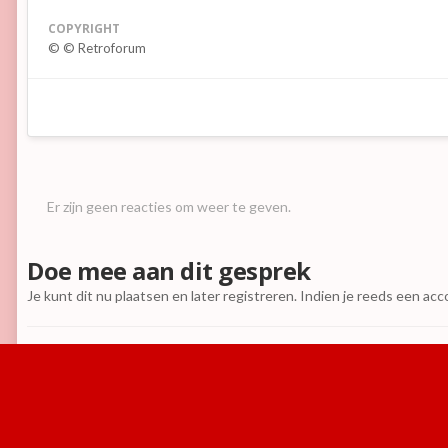
COPYRIGHT
© © Retroforum
Er zijn geen reacties om weer te geven.
Doe mee aan dit gesprek
Je kunt dit nu plaatsen en later registreren. Indien je reeds een ac
Reactie toevoegen
Home
Galerij
Games
Media
Retro Gamer Magazine #70