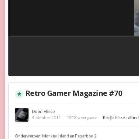
Retro Gamer Magazine #70
Door:
Hinse
4 oktober 2011
1818 weergaven
Bekijk Hinse's afbee
Onderwerpen: Monkey Island en Paperboy 2