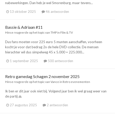
nabewerkingen. Dan heb je wel Smorenburg, maar tevens...
13 oktober 2025
46 antwoorden
Bassie & Adriaan #11
Hinse
reageerde op het topic van
TMP
in
Film & TV
Dus fans moeten voor 225 euro 5 munten aanschaffen, voorheen
kocht je voor dat bedrag 2x de hele DVD-collectie. De mensen
hierachter wil dus simpelweg 45 x 5.000 = 225.000...
1 september 2025
500 antwoorden
Retro gamedag Schagen 2 november 2025
Hinse
reageerde op het topic van
Vance
in
Retro evenementen
Ik ben er dit jaar ook niet bij. Volgend jaar ben ik wel graag weer van
de partij 🙏
27 augustus 2025
2 antwoorden