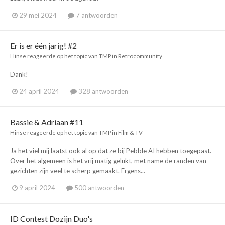
29 mei 2024
7 antwoorden
Er is er één jarig! #2
Hinse
reageerde op het topic van
TMP
in
Retrocommunity
Dank!
24 april 2024
328 antwoorden
Bassie & Adriaan #11
Hinse
reageerde op het topic van
TMP
in
Film & TV
Ja het viel mij laatst ook al op dat ze bij Pebble AI hebben toegepast.
Over het algemeen is het vrij matig gelukt, met name de randen van
gezichten zijn veel te scherp gemaakt. Ergens...
9 april 2024
500 antwoorden
ID Contest Dozijn Duo's