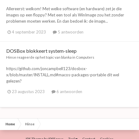
Allereerst: welkom! Met welke software (en hardware) zet je die
images op een floppy? Met een tool als WinImage zou het zonder
problemen moeten werken. En dan bedoel ik: de image...
4 september 2023
5 antwoorden
DOSBox blokkeert system-sleep
Hinse
reageerde op het topic van
blanka
in
Computers
https://github.com/joncampbell123/dosbox-
x/blob/master/INSTALL.md#macos-packages-portable dit wel
gelezen?
23 augustus 2023
6 antwoorden
Home
Hinse
IPS Theme
by
IPSFocus
Taal
Contact
Cookies