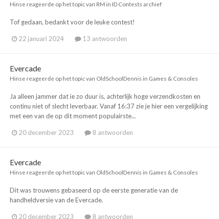
Hinse
reageerde op het topic van
RM
in
ID Contests archief
Tof gedaan, bedankt voor de leuke contest!
22 januari 2024
13 antwoorden
Evercade
Hinse
reageerde op het topic van
OldSchoolDennis
in
Games & Consoles
Ja alleen jammer dat ie zo duur is, achterlijk hoge verzendkosten en
continu niet of slecht leverbaar. Vanaf 16:37 zie je hier een vergelijking
met een van de op dit moment populairste...
20 december 2023
8 antwoorden
Evercade
Hinse
reageerde op het topic van
OldSchoolDennis
in
Games & Consoles
Dit was trouwens gebaseerd op de eerste generatie van de
handheldversie van de Evercade.
20 december 2023
8 antwoorden