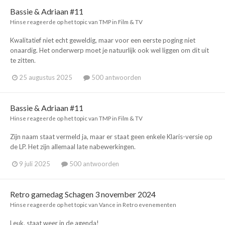
Bassie & Adriaan #11
Hinse
reageerde op het topic van
TMP
in
Film & TV
Kwalitatief niet echt geweldig, maar voor een eerste poging niet
onaardig. Het onderwerp moet je natuurlijk ook wel liggen om dit uit
te zitten.
25 augustus 2025
500 antwoorden
Bassie & Adriaan #11
Hinse
reageerde op het topic van
TMP
in
Film & TV
Zijn naam staat vermeld ja, maar er staat geen enkele Klaris-versie op
de LP. Het zijn allemaal late nabewerkingen.
9 juli 2025
500 antwoorden
Retro gamedag Schagen 3 november 2024
Hinse
reageerde op het topic van
Vance
in
Retro evenementen
Leuk, staat weer in de agenda!