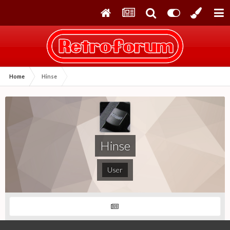
Home
Hinse
Hinse
User