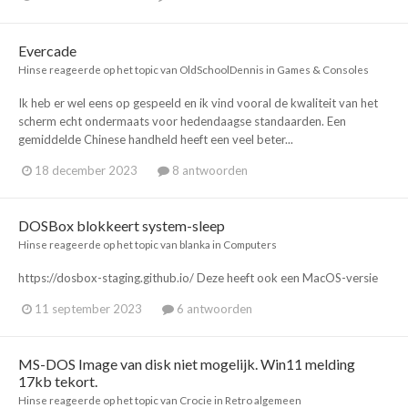
Evercade
Hinse
reageerde op het topic van
OldSchoolDennis
in
Games & Consoles
Ik heb er wel eens op gespeeld en ik vind vooral de kwaliteit van het
scherm echt ondermaats voor hedendaagse standaarden. Een
gemiddelde Chinese handheld heeft een veel beter...
18 december 2023
8 antwoorden
DOSBox blokkeert system-sleep
Hinse
reageerde op het topic van
blanka
in
Computers
https://dosbox-staging.github.io/ Deze heeft ook een MacOS-versie
11 september 2023
6 antwoorden
MS-DOS Image van disk niet mogelijk. Win11 melding
17kb tekort.
Hinse
reageerde op het topic van
Crocie
in
Retro algemeen