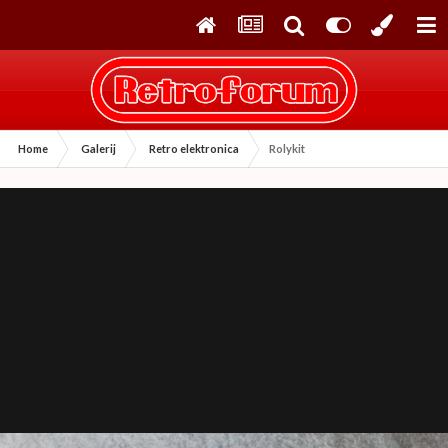
Home
Galerij
Retro elektronica
Rolykit