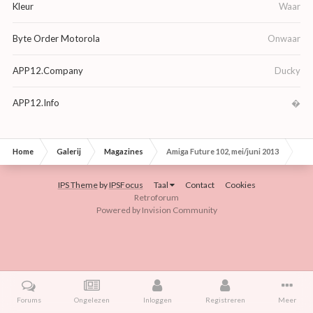
Kleur
Waar
Byte Order Motorola
Onwaar
APP12.Company
Ducky
APP12.Info
�
Home
Galerij
Magazines
Amiga Future 102, mei/juni 2013
IPS Theme
by
IPSFocus
Taal
Contact
Cookies
Retroforum
Powered by Invision Community
Forums
Ongelezen
Inloggen
Registreren
Meer