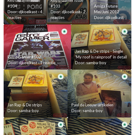
Retro Gamer issue
Retro Gamer issue
#104
#103
Amiga Future
Door:
djkoelkast
·
4
Door:
djkoelkast
·
2
Mei/Juni 2012
reacties
reacties
Door:
djkoelkast
Jan Rap & De strips - Single
Retro Gamer #102
'My roof is rainproof' in detail
Door:
djkoelkast
·
1 reactie
Door:
samba-boy
Jan Rap & De strips
Paul de Leeuw-artikelen
Door:
samba-boy
Door:
samba-boy