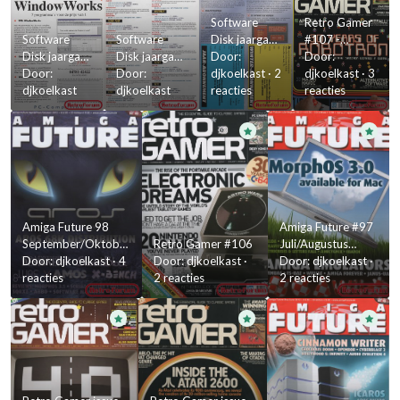
Software
Retro Gamer
Software
Software
Disk jaargang
#107 -
Disk jaargang
Disk jaargang
1 volume 2 -
Door:
Oktober
Door:
1 volume 2 -
Door:
1 volume 2 -
Door:
achterkant
djkoelkast
·
2
2012
djkoelkast
·
3
binnenkant 1
djkoelkast
binnenkant 2
djkoelkast
reacties
reacties
Amiga Future 98
Amiga Future #97
September/Oktober
Retro Gamer #106
Juli/Augustus
2012
Door:
djkoelkast
·
4
Door:
djkoelkast
·
2012
Door:
djkoelkast
·
reacties
2 reacties
2 reacties