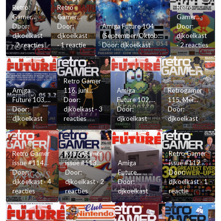
Retro
Retro
Retro
Gamer
Gamer
Gamer
#121
Door:
#120
Door:
Amiga Future 104
119 -
Door:
djkoelkast
September
djkoelkast
(September/Oktober
September
djkoelkast
·
2 reacties
2013
·
1 reactie
2013)
Door:
djkoelkast
2013
·
2 reacties
Retro Gamer
Amiga
116, juni
Amiga
Retrogamer
Future 103,
2013
Door:
Future 102,
115, Mei
juli/augustus
Door:
djkoelkast
·
3
mei/juni
Door:
2013
Door:
2013
djkoelkast
reacties
2013
djkoelkast
djkoelkast
Retro Gamer
Retro Gamer
Retro Gamer
issue #114
issue #113
Amiga
issue #112
April 2013
Door:
maart 2013
Door:
Future
Februari
Door:
djkoelkast
·
4
djkoelkast
·
2
maart-april
Door:
2013
djkoelkast
·
1
reacties
reacties
2013
djkoelkast
reactie