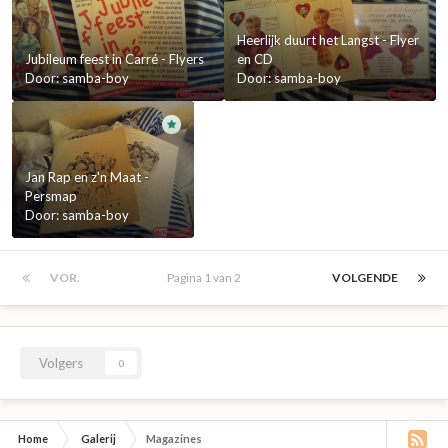
Heerlijk duurt het Langst - Flyer
Jubileum feest in Carré - Flyers
en CD
Door:
samba-boy
Door:
samba-boy
Jan Rap en z'n Maat -
Persmap
Door:
samba-boy
VOR.
Pagina 1 van 2
VOLGENDE
Volgers
0
Home
Galerij
Magazines