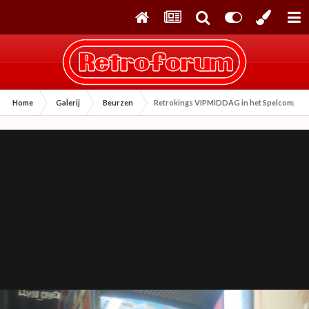
Home
Galerij
Beurzen
Retrokings VIPMIDDAG in het Spelcompute