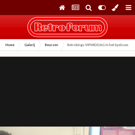
Home
Galerij
Beurzen
Retrokings VIPMIDDAG in het Spelcompute