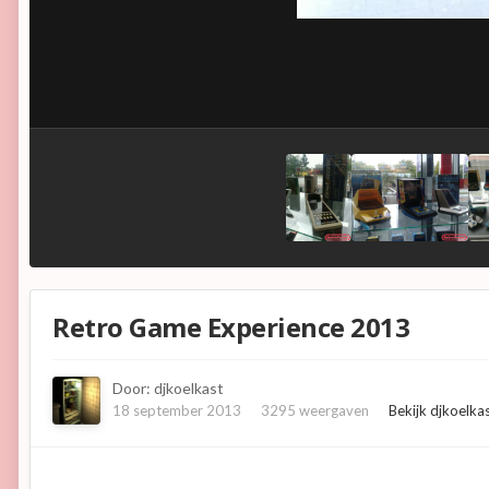
Retro Game Experience 2013
Door:
djkoelkast
18 september 2013
3295 weergaven
Bekijk djkoelka