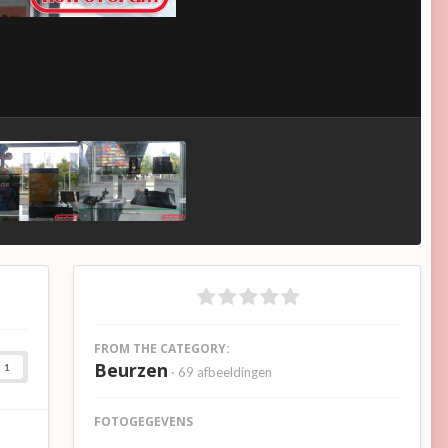
FROM THE CATEGORY:
Beurzen
1
· 69 afbeeldingen
FOTOGEGEVENS