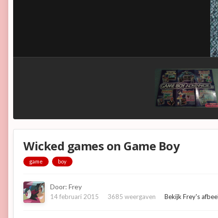
Wicked games on Game Boy
game
boy
Door:
Frey
14 februari 2015
3685 weergaven
Bekijk Frey's afbe