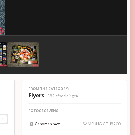
FROM THE CATEGORY:
Flyers
· 582 afbeeldingen
FOTOGEGEVENS
1
Genomen met
SAMSUNG GT-I8200