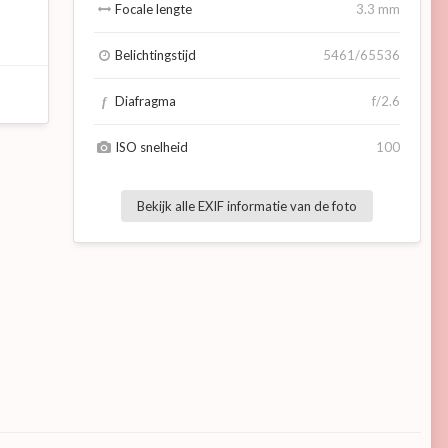
Focale lengte
3.3 mm
Belichtingstijd
5461/65536
Diafragma
f/2.6
f
ISO snelheid
100
Bekijk alle EXIF informatie van de foto