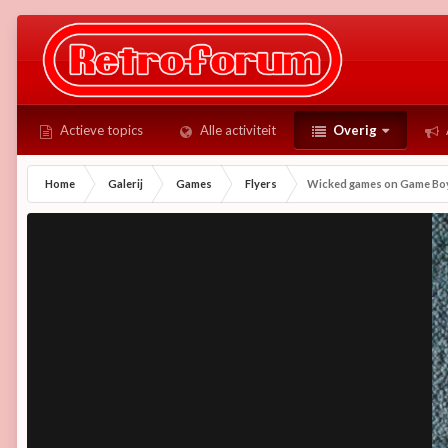
Actieve topics
Alle activiteit
Overig
Home
Galerij
Games
Flyers
Wicked games on Game Bo