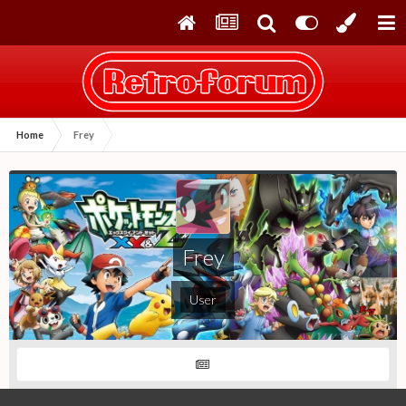
Home
Frey
Frey
User