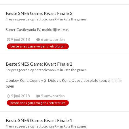
Beste SNES Game: Kwart Finale 3
Frey
reageerde op het topic van
RM
in
Rate the games
Super Castlevania IV, makkelijke keus.
9 juni 2018
6 antwoorden
beste snes game volgens retroforum
Beste SNES Game: Kwart Finale 2
Frey
reageerde op het topic van
RM
in
Rate the games
Donkey Kong Country 2: Diddy's Kong Quest, absolute topper in mijn
ogen
9 juni 2018
9 antwoorden
beste snes game volgens retroforum
Beste SNES Game: Kwart Finale 1
Frey
reageerde op het topic van
RM
in
Rate the games