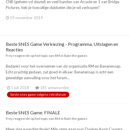
CNR (geheim vd sleutel) en veel banden van Arcade en 1 van Bridge
Pictures. heb je toevallige dubbelen die je wil verkopen?
19 november 2019
Beste SNES Game Verkiezing - Programma, Uitslagen en
Reacties
Frey
reageerde op het topic van
RM
in
Rate the games
Bedankt voor het overnemen van de organisatie RM en Bananensap.
Echt prachtig gedaan, zat goed in elkaar. Bananensap is echt een
geweldige aanvulling voor het forum...
1 juli 2018
181 antwoorden
beste snes game volgens retroforum
Beste SNES Game: FINALE
Frey
reageerde op het topic van
RM
in
Rate the games
Meer dan waardige finale! Mijn stem gaat naar Donkey Kong Country