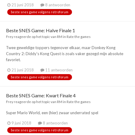
21 juni 2018
8 antwoorden
beste snes game volgens retroforum
Beste SNES Game: Halve Finale 1
Frey
reageerde op het topic van
RM
in
Rate the games
Twee geweldige toppers tegenover elkaar, maar Donkey Kong
Country 2: Diddy's Kong Quest is zoals vaker gezegd mijn absolute
favoriet.
21 juni 2018
11 antwoorden
beste snes game volgens retroforum
Beste SNES Game: Kwart Finale 4
Frey
reageerde op het topic van
RM
in
Rate the games
Super Mario World, een (hier) zwaar underrated spel
9 juni 2018
8 antwoorden
beste snes game volgens retroforum