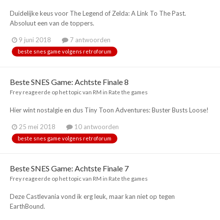
Duidelijke keus voor The Legend of Zelda: A Link To The Past.
Absoluut een van de toppers.
9 juni 2018
7 antwoorden
beste snes game volgens retroforum
Beste SNES Game: Achtste Finale 8
Frey
reageerde op het topic van
RM
in
Rate the games
Hier wint nostalgie en dus Tiny Toon Adventures: Buster Busts Loose!
25 mei 2018
10 antwoorden
beste snes game volgens retroforum
Beste SNES Game: Achtste Finale 7
Frey
reageerde op het topic van
RM
in
Rate the games
Deze Castlevania vond ik erg leuk, maar kan niet op tegen
EarthBound.