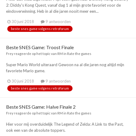
2: Diddy's Kong Quest, vanaf dag 1 al mijn grote favoriet voor de
eindoverwinning. Heb in al die jaren nooit meer een...
30 juni 2018
9 antwoorden
beste snes game volgens retroforum
Beste SNES Game: Troost Finale
Frey
reageerde op het topic van
RM
in
Rate the games
Super Mario World uiteraard Gewoon na al die jaren nog altijd mijn
favoriete Mario game.
30 juni 2018
9 antwoorden
beste snes game volgens retroforum
Beste SNES Game: Halve Finale 2
Frey
reageerde op het topic van
RM
in
Rate the games
Hier voor mij overduidelijk The Legend of Zelda: A Link to the Past,
ook een van de absolute toppers.