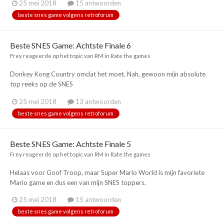
25 mei 2018
15 antwoorden
beste snes game volgens retroforum
Beste SNES Game: Achtste Finale 6
Frey
reageerde op het topic van
RM
in
Rate the games
Donkey Kong Country omdat het moet. Nah, gewoon mijn absolute
top reeks op de SNES
25 mei 2018
13 antwoorden
beste snes game volgens retroforum
Beste SNES Game: Achtste Finale 5
Frey
reageerde op het topic van
RM
in
Rate the games
Helaas voor Goof Troop, maar Super Mario World is mijn favoriete
Mario game en dus een van mijn SNES toppers.
25 mei 2018
15 antwoorden
beste snes game volgens retroforum