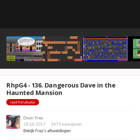
RhpG4 - 136. Dangerous Dave in the
Haunted Mansion
raad het plaatje
Door:
Frey
28 juli 2017
2673 weergaven
Bekijk Frey's afbeeldingen