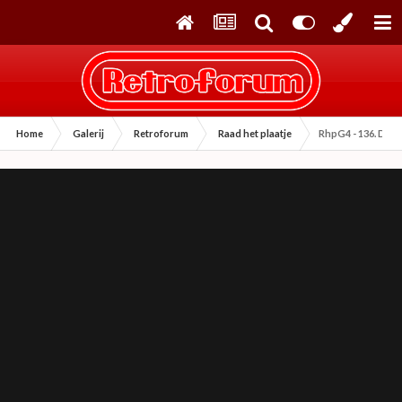
Home
Galerij
Retroforum
Raad het plaatje
RhpG4 - 136. Dan