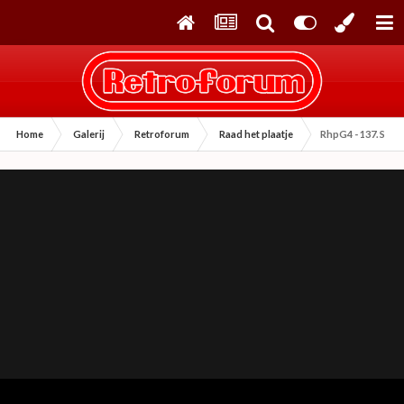
Home
Galerij
Retroforum
Raad het plaatje
RhpG4 - 137. Spy v