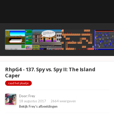
RhpG4 - 137. Spy vs. Spy II: The Island
Caper
raad het plaatje
Door:
Frey
18 augustus 2017
2664 weergaven
Bekijk Frey's afbeeldingen