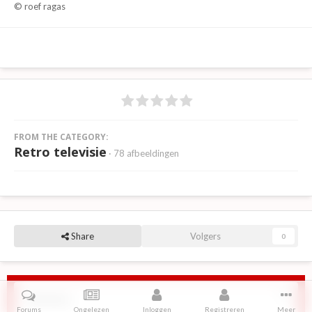
© roef ragas
FROM THE CATEGORY:
Retro televisie
· 78 afbeeldingen
Share
Volgers
0
Reviews
Forums
Ongelezen
Inloggen
Registreren
Meer