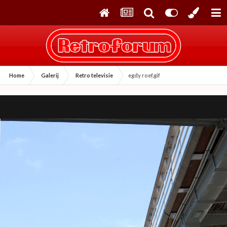
Home
Galerij
Retro televisie
egdy roef.gif