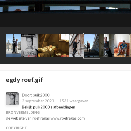
egdy roef.gif
Door:
puik2000
2 september 2023
1531 weergaven
Bekijk puik2000's afbeeldingen
BRONVERMELDING
de website van roef ragas www.roefragas.com
COPYRIGHT