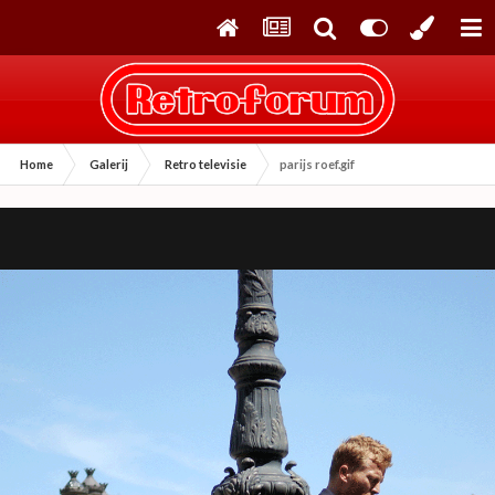
Home
Galerij
Retro televisie
parijs roef.gif