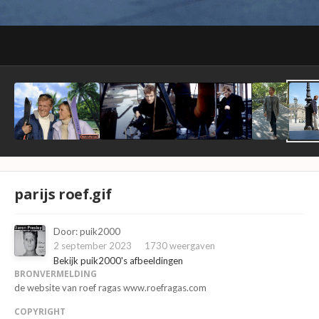
parijs roef.gif
Door:
puik2000
2 september 2023
1730 weergaven
Bekijk puik2000's afbeeldingen
BRONVERMELDING
de website van roef ragas www.roefragas.com
COPYRIGHT