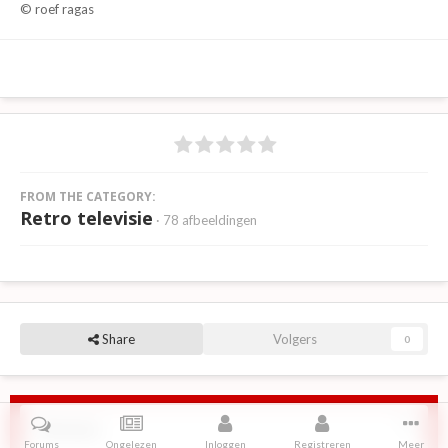
© roef ragas
FROM THE CATEGORY:
Retro televisie
· 78 afbeeldingen
Share
Volgers
0
Reviews
Forums
Ongelezen
Inloggen
Registreren
Meer