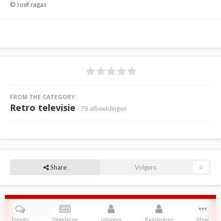
© roef ragas
FROM THE CATEGORY:
Retro televisie
· 78 afbeeldingen
Share
Volgers
0
Reviews
Forums
Ongelezen
Inloggen
Registreren
Meer