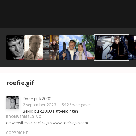
roefie.gif
Door:
puik2000
2 september 2023
5422 weergaven
Bekijk puik2000's afbeeldingen
BRONVERMELDING
de website van roef ragas www.roefragas.com
COPYRIGHT