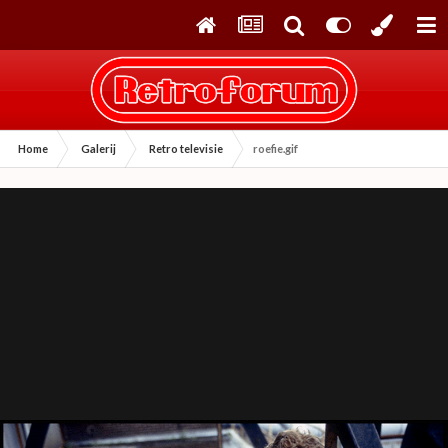
Home
Galerij
Retro televisie
roefie.gif