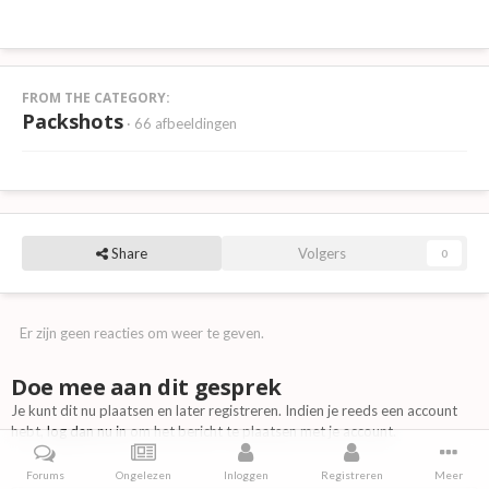
FROM THE CATEGORY:
Packshots
· 66 afbeeldingen
Share
Volgers
0
Er zijn geen reacties om weer te geven.
Doe mee aan dit gesprek
Je kunt dit nu plaatsen en later registreren. Indien je reeds een account
hebt,
log dan nu in
om het bericht te plaatsen met je account.
Forums
Ongelezen
Inloggen
Registreren
Meer