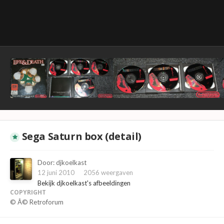
Sega Saturn box (detail)
Door:
djkoelkast
12 juni 2010
2056 weergaven
Bekijk djkoelkast's afbeeldingen
COPYRIGHT
© Â© Retroforum