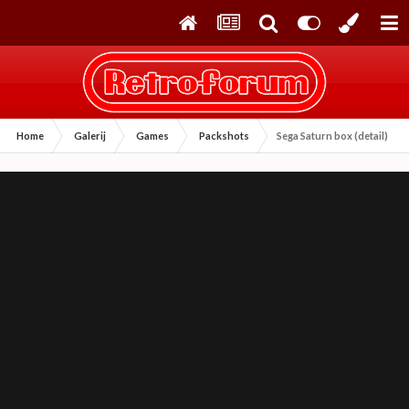
Home
Galerij
Games
Packshots
Sega Saturn box (detail)