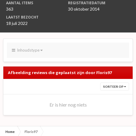
AANTAL ITEMS
REGISTRATIEDATUM
363
30 oktober 2014
LAATST BEZOCHT
18 juli 2022
Inhoudstype
Afbeelding reviews die geplaatst zijn door Floris97
SORTEER OP
Er is hier nog niets
Home
Floris97