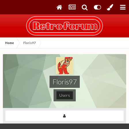
Home
Floris97
Floris97
Users