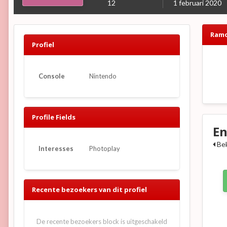
12
1 februari 2020
Ramo
Profiel
Console
Nintendo
Profile Fields
En
Bek
Interesses
Photoplay
Recente bezoekers van dit profiel
De recente bezoekers block is uitgeschakeld