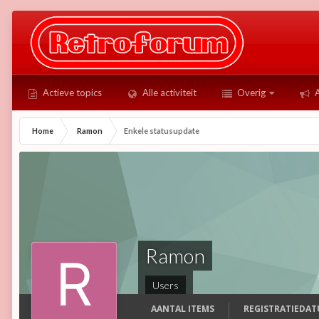
Actieve topics
Alle activiteit
Overig
A
Home
Ramon
Enkele statusupdate
Ramon
Users
AANTAL ITEMS
REGISTRATIEDA