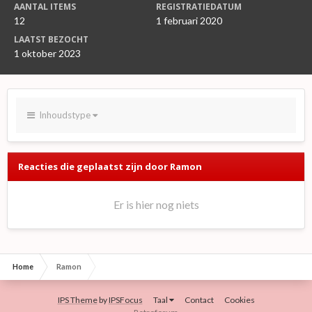
AANTAL ITEMS
REGISTRATIEDATUM
12
1 februari 2020
LAATST BEZOCHT
1 oktober 2023
Inhoudstype
Reacties die geplaatst zijn door Ramon
Er is hier nog niets
Home
Ramon
IPS Theme
by
IPSFocus
Taal
Contact
Cookies