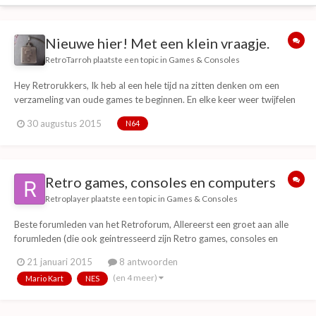
Nieuwe hier! Met een klein vraagje.
RetroTarroh
plaatste een topic in
Games & Consoles
Hey Retrorukkers, Ik heb al een hele tijd na zitten denken om een
verzameling van oude games te beginnen. En elke keer weer twijfelen
van "is het zonde van m'n geld?" of "ik kan beter een veel te dure PC
30 augustus 2015
N64
kopen". Ben laatst naar Japan geweest en daar kon ik het niet laten. Ik
heb daar de hele ma...
Retro games, consoles en computers
Retroplayer
plaatste een topic in
Games & Consoles
Beste forumleden van het Retroforum, Allereerst een groet aan alle
forumleden (die ook geintresseerd zijn Retro games, consoles en
computers.) Mijn naam is Julian, retroliefhebber, columnist en docent.
21 januari 2015
8 antwoorden
Ik ben op dit forum terechtgekomen door een video van het
(en 4 meer)
Mario Kart
NES
retroforum waarbij zijn aanwezig w...