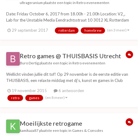
ultrageranium
plaatste een topic in
Retro evenementen
Date: Friday October 6, 2017 from 18.00h - 21.00h Location: V2_,
Lab for the Unstable Media Eendrachtsstraat 10 3012 XL Rotterdam
What Remains is a new darkly humorous 8-bit homebrew adventure
(en 3 meer)
29 september 2017
rotterdam
homebrew
video game for the 1985 Nintendo Entertainment System (NES). It is
1986. You just ca...
Retro games @ THUISBASIS Utrecht
Buro Dertig
plaatste een topic in
Retro evenementen
Wellicht vinden jullie dit tof! Op 29 november is de eerste editie van
THUISBASIS, een relaxte middag met dj’s, kunst en games in Club
Basis, Utrecht. Je kunt chillen op de beste muziek, een pot gamen en
19 november 2015
6 antwoorden
pokeren of toffe expo’s bekijken. Uiteraard is aan eten en drinken ook
(en 8 meer)
retro
games
gedacht. T42's Ar...
Moeilijkste retrogame
kamikaza87
plaatste een topic in
Games & Consoles