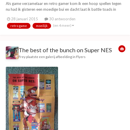
Als game verzamelaar en retro gamer kom ik een hoop spellen tegen
nu had ik gisteren een moedige bui en dacht laat ik battle toads in
battlemania voor de snes weer is proberen. Nu weet ik weer waarom
28 januari 2015
30 antwoorden
ik zoon hekel aan dat spel had het is alsof ze een hard mode hebben
(en 4 meer)
retro game
moeilijk
gemaakt maar e...
The best of the bunch on Super NES
Frey
plaatste een galerij afbeelding in
Flyers