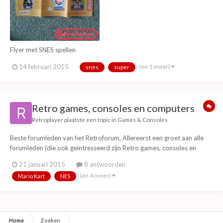
Flyer met SNES spellen
(en 1 meer)
14 februari 2015
snes
super
Retro games, consoles en computers
Retroplayer
plaatste een topic in
Games & Consoles
Beste forumleden van het Retroforum, Allereerst een groet aan alle
forumleden (die ook geintresseerd zijn Retro games, consoles en
computers.) Mijn naam is Julian, retroliefhebber, columnist en docent.
21 januari 2015
8 antwoorden
Ik ben op dit forum terechtgekomen door een video van het
(en 4 meer)
Mario Kart
NES
retroforum waarbij zijn aanwezig w...
Home
Zoeken