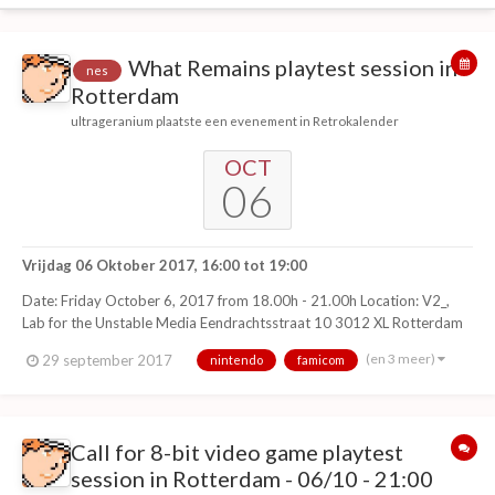
What Remains playtest session in
nes
Rotterdam
ultrageranium
plaatste een evenement in
Retrokalender
OCT
06
Vrijdag 06 Oktober 2017, 16:00
tot
19:00
Date: Friday October 6, 2017 from 18.00h - 21.00h Location: V2_,
Lab for the Unstable Media Eendrachtsstraat 10 3012 XL Rotterdam
What Remains is a new darkly humorous 8-bit homebrew adventure
(en 3 meer)
29 september 2017
nintendo
famicom
video game for the 1985 Nintendo Entertainment System (NES). It is
1986. You just ca...
Call for 8-bit video game playtest
session in Rotterdam - 06/10 - 21:00